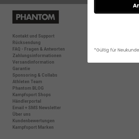
A
Kontakt und Support
Rücksendung
FAQ - Fragen & Antworten
*Gültig für Neukund
Zahlungsinformationen
Versandinformation
Garantie
Sponsoring & Collabs
Athleten Team
Phantom BLOG
Kampfsport Shops
Händlerportal
Email + SMS Newsletter
Über uns
Kundenbewertungen
Kampfsport Marken