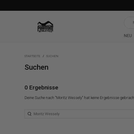
Was
such
du?
NEU
STARTSEITE
SUCHEN
Suchen
0 Ergebnisse
Deine Suche nach "Moritz Wessely" hat keine Ergebnisse gebrach
Was
suchst
du?