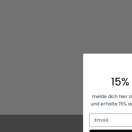
15%
melde dich hier 
und erhalte 15% a