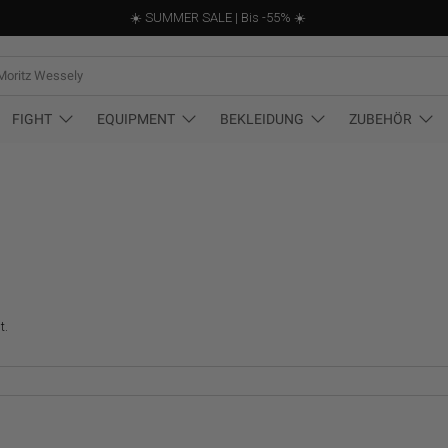
☀️ SUMMER SALE | Bis -55% ☀️
st
FIGHT
EQUIPMENT
BEKLEIDUNG
ZUBEHÖR
t.