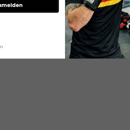
nmelden
en