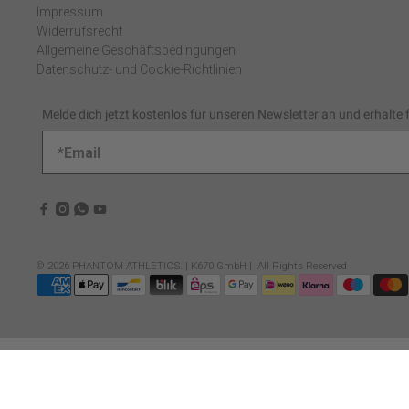
Impressum
Widerrufsrecht
Allgemeine Geschäftsbedingungen
Datenschutz- und Cookie-Richtlinien
Melde dich jetzt kostenlos für unseren Newsletter an und erhalte 
© 2026
PHANTOM ATHLETICS
.
| K670 GmbH | All Rights Reserved