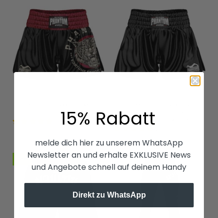
Muay Thai Shorts Tiger Unit
Muay Thai Shorts Team -
15% Rabatt
Schwarz
€49,99 EUR
€49,99 EUR
2
2
melde dich hier zu unserem WhatsApp
Newsletter an und erhalte EXKLUSIVE News
Sale
und Angebote schnell auf deinem Handy
Direkt zu WhatsApp