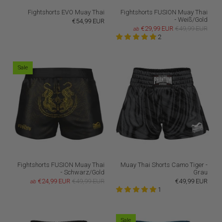
Fightshorts EVO Muay Thai
Fightshorts FUSION Muay Thai
- Weiß/Gold
€54,99 EUR
€29,99 EUR
€49,99 EUR
ab
2
Sale
Fightshorts FUSION Muay Thai
Muay Thai Shorts Camo Tiger -
- Schwarz/Gold
Grau
€24,99 EUR
€49,99 EUR
€49,99 EUR
ab
1
Sale