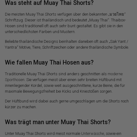
Was steht auf Muay Thai Shorts?
Die meisten Muay Thai Shorts verfügen über den bekannten „
มวยไทย
“
Schriftzug. Dieser ist thailändisch und bedeutet „Muay Thai“. Thaibox-
Hosen sind traditionell oft auch sehr bunt gestaltet. Es gibt sie in den
unterschiedlichsten Farben und Mustern.
Beliebte thailändische
Designs beinhalten daneben oft auch „Sak Yant /
Yantra“ Motive, Tiere, Schriftzeichen oder andere thailändische Symbole.
Wie fallen Muay Thai Hosen aus?
Traditionelle Muay Thai Shorts sind anders geschnitten als
moderne
Sporthosen
. Sie verfügen meist über einen sehr breiten Hüftbund mit
innenliegender Kordel, sowie weit ausgeschnittene, kurze Beine, die für
maximale Bewegungsfreiheit bei Kicks und Kniestößen sorgen.
Der Hüftbund wird dabei auch gerne umgeschlagen um die Shorts noch
kürzer zu machen.
Was trägt man unter Muay Thai Shorts?
Unter Muay Thai Shorts wird meist normale
Unterwäsche
, sowie ein