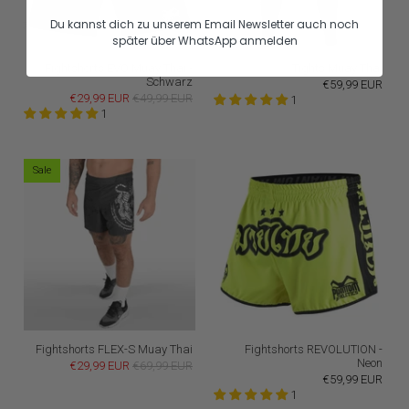
Du kannst dich zu unserem Email Newsletter auch noch
später über WhatsApp anmelden
Fightshorts EVO Muay Thai -
Tights Muay Thai
Schwarz
€59,99 EUR
€29,99 EUR
€49,99 EUR
1
1
Sale
Fightshorts FLEX-S Muay Thai
Fightshorts REVOLUTION -
Neon
€29,99 EUR
€69,99 EUR
€59,99 EUR
1