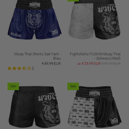
Muay Thai Shorts Sak Yant -
Fightshorts FUSION Muay Thai
Blau
- Schwarz/Weiß
€49,99 EUR
€29,99 EUR
€49,99 EUR
ab
2
Sale
Sale