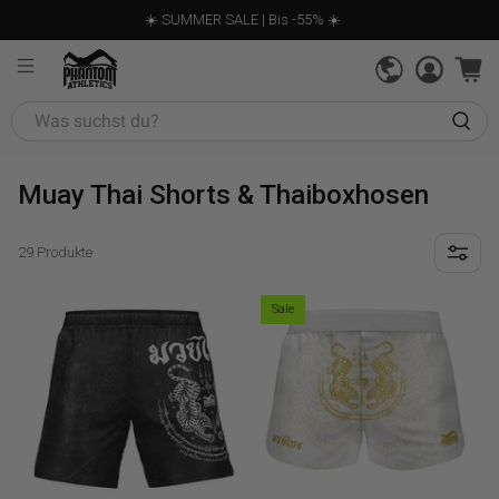
☀️ SUMMER SALE | Bis -55% ☀️
Was
suchst
du?
Muay Thai Shorts & Thaiboxhosen
29 Produkte
Sale