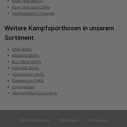
Muay Thai Sport Öl
Muay Thai Sport Creme
Alle Produkte für Thaiboxer
Weitere Kampfsporthosen in unserem
Sortiment
MMA Shorts
Wrestling Shorts
BJJ / No-Gi Shorts
Vale Tudo Shorts
Compression Shorts
Compression Tights
Jogginghosen
Alle Fight Shorts & Leggings
100% Performance
100% Vegan
24/7 support