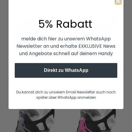
5% Rabatt
melde dich hier zu unserem WhatsApp
Newsletter an und erhalte EXKLUSIVE News
und Angebote schnell auf deinem Handy
Phantom Trainingsmaske -
Phantom Trainingsmaske -
Blau
Neon
Direkt zu WhatsApp
€119,99 EUR
€109,99 EUR
12
12
Du kannst dich zu unserem Email Newsletter auch noch
später über WhatsApp anmelden