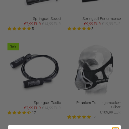
Springseil Speed
Springseil Performance
€7,99 EUR
€14,99 EUR
€9,99 EUR
€19,99 EUR
5
3
Sale
Springseil Tactic
Phantom Trainingsmaske -
Silber
€7,99 EUR
€14,99 EUR
€109,99 EUR
17
17