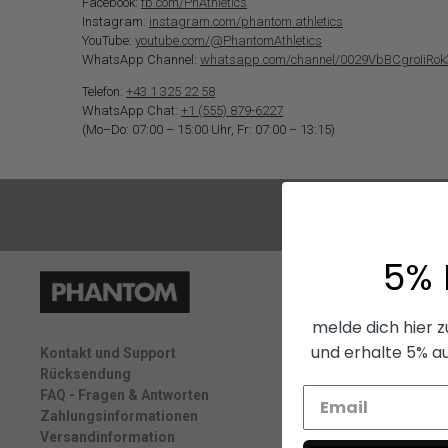
Facebook:
fb.com/PhAthletics
Instagram:
instagram.com/phantom.athletics
YouTube:
youtube.com/@PhantomAthletics
WhatsApp Channel:
whatsapp.com/channel/0029VbBCgroIiRok
Telefon:
+43 1 325 22 58
WhatsApp Chat:
+1 (555) 879-6227
(Mo–Do: 07:00 – 15:00 Uhr, Fr: 07:00 – 13:15)
5% 
melde dich hier 
und erhalte 5% au
Kontakt und Support
Rücksendung
FAQ - Fragen & Antworten
Zahlungsinformationen
Versandinformation