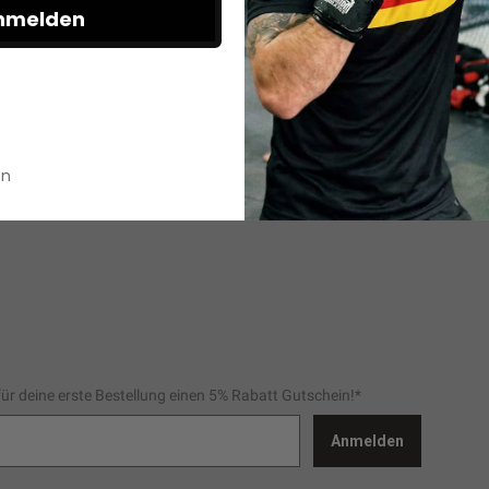
nmelden
en
für deine erste Bestellung einen 5% Rabatt Gutschein!*
Anmelden