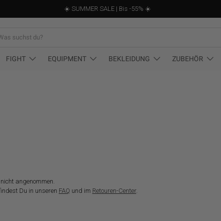
☀️ SUMMER SALE | Bis -55% ☀️
st
FIGHT
EQUIPMENT
BEKLEIDUNG
ZUBEHÖR
r nicht angenommen.
findest Du in unseren
FAQ
und im
Retouren-Center
.