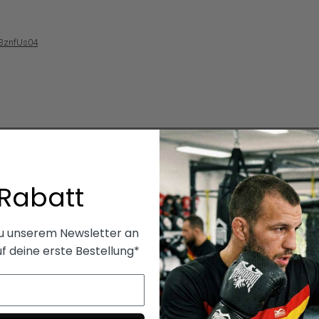
3znfUs04
100% Performance
100% Vegan
24/7 support
Schneller Versand
Rabatt
zu unserem Newsletter an
f deine erste Bestellung*