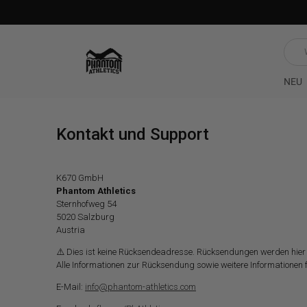
Was
such
du?
NEU
Kontakt und Support
K670 GmbH
Phantom Athletics
Sternhofweg 54
5020 Salzburg
Austria
⚠️ Dies ist keine Rücksendeadresse. Rücksendungen werden hie
Alle Informationen zur Rücksendung sowie weitere Informationen 
E-Mail:
info@phantom-athletics.com