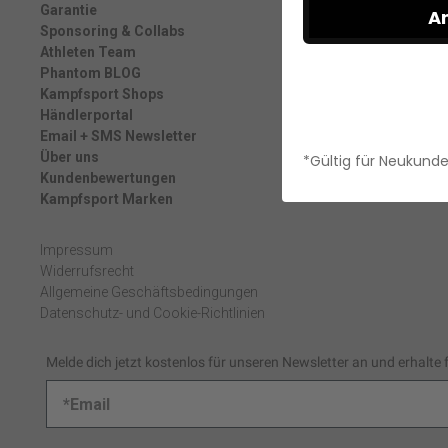
Garantie
A
Sponsoring & Collabs
Athleten Team
Phantom BLOG
Kampfsport Shops
Händlerportal
Email + SMS Newsletter
Über uns
*Gültig für Neukund
Kundenbewertungen
Kampfsport Marken
Impressum
Widerrufsrecht
Allgemeine Geschäftsbedingungen
Datenschutz- und Cookie-Richtlinien
Melde dich jetzt kostenlos für unseren Newsletter an und erhalte 