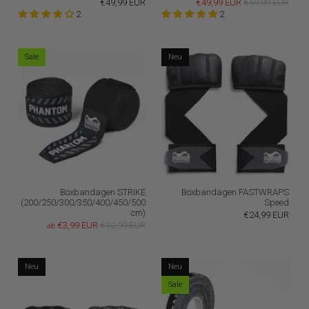
€49,99 EUR
€49,99 EUR
€59,99 EUR
2
2
Sale
Neu
Boxbandagen STRIKE
Boxbandagen FASTWRAPS
(200/250/300/350/400/450/500
Speed
cm)
€24,99 EUR
€3,99 EUR
€12,99 EUR
ab
Neu
Neu
Sale