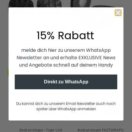
15% Rabatt
Boxbandagen FASTWRAPS
Finger Tape - 3 Pack
Pads
€9,99 EUR
€12,99 EUR
melde dich hier zu unserem WhatsApp
€19,99 EUR
1
Newsletter an und erhalte EXKLUSIVE News
und Angebote schnell auf deinem Handy
Sale
Neu
Sale
Direkt zu WhatsApp
Du kannst dich zu unserem Email Newsletter auch noch
später über WhatsApp anmelden
Boxbandagen - Tiger Unit
Boxbandagen FASTWRAPS