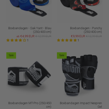
Boxbandagen - Sak Yant - Blau
Boxbandagen - Punchy
(250/400 cm)
(250/400 cm)
€4,99 EUR
€12,99 EUR
€9,99 EUR
€12,99 EUR
ab
1
1
Sale
Sale
Boxbandagen MT-Pro (250/450
Boxbandagen Impact Neopren
cm)
Gel