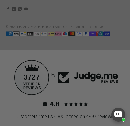
© 2026
PHANTOM ATHLETICS
.
| K670 GmbH | All Rights Reserved
3727
by
4.8
Customers rate us 4.8/5 based on 4997 reviews.