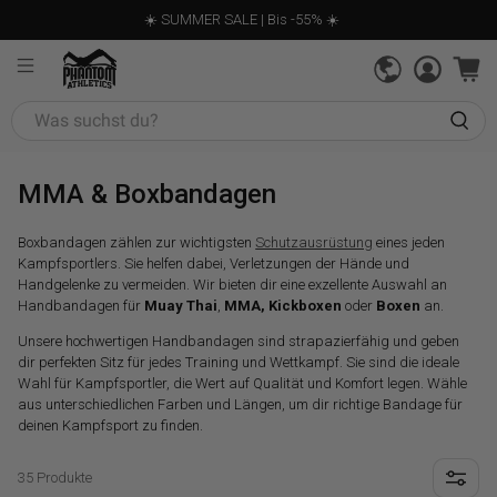
☀️ SUMMER SALE | Bis -55% ☀️
Was
suchst
du?
MMA & Boxbandagen
Boxbandagen zählen zur wichtigsten
Schutzausrüstung
eines jeden
Kampfsportlers. Sie helfen dabei, Verletzungen der Hände und
Handgelenke zu vermeiden. Wir bieten dir eine exzellente Auswahl an
Handbandagen für
Muay Thai
,
MMA, Kickboxen
oder
Boxen
an.
Unsere hochwertigen Handbandagen sind strapazierfähig und geben
dir perfekten Sitz für jedes Training und Wettkampf. Sie sind die ideale
Wahl für Kampfsportler, die Wert auf Qualität und Komfort legen. Wähle
aus unterschiedlichen Farben und Längen, um dir richtige Bandage für
deinen Kampfsport zu finden.
35 Produkte