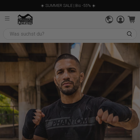
☀️ SUMMER SALE | Bis -55% ☀️
Was
suchst
du?