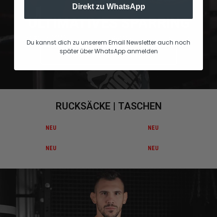
Direkt zu WhatsApp
ULTIMATIVES SPARRING
Die besten MMA Trainings und Sparrings Handschuhe für dich
Du kannst dich zu unserem Email Newsletter auch noch
später über WhatsApp anmelden
MMA Handschuhe kaufen
RUCKSÄCKE | TASCHEN
NEU
NEU
NEU
NEU