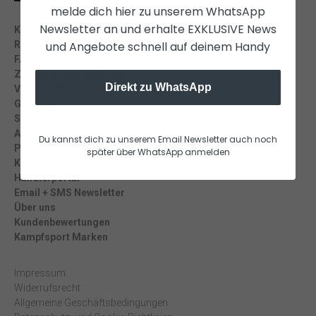
melde dich hier zu unserem WhatsApp
Newsletter an und erhalte EXKLUSIVE News
Kontakt und Support
und Angebote schnell auf deinem Handy
Rücksendung
FAQ - Fragen & Antworten
Zahlungsinformationen
Direkt zu WhatsApp
Versandinformation
Garantie
Sponsoring & Collabs
Athleten Team
Du kannst dich zu unserem Email Newsletter auch noch
Phantom BLOG
später über WhatsApp anmelden
Kampfsport Shops
Händlerportal
Email + SMS Newsletter
Über uns
Kundenbewertungen
Kampfsport Marken
Impressum
Widerrufsrecht
Allgemeine Geschäftsbedingungen