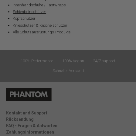
Innenhandschuhe / Fastwraps
Schienbeinschützer
Kopfschützer
Knieschützer & Knöchelschützer
Alle Schutzausrüstungs-Produkte
100% Performance
100% Vegan
24/7 support
Schneller Versand
Kontakt und Support
Rücksendung
FAQ - Fragen & Antworten
Zahlungsinformationen