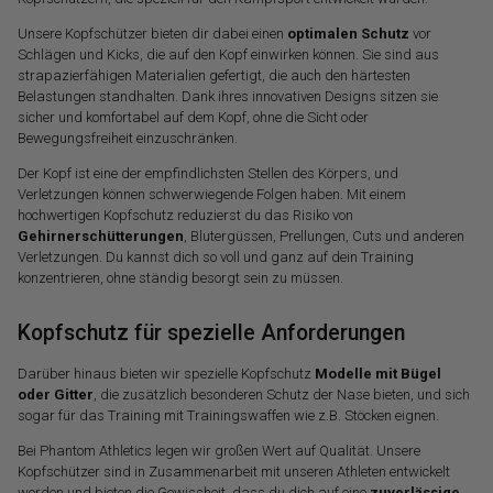
Unsere Kopfschützer bieten dir dabei einen
optimalen Schutz
vor
Schlägen und Kicks, die auf den Kopf einwirken können. Sie sind aus
strapazierfähigen Materialien gefertigt, die auch den härtesten
Belastungen standhalten. Dank ihres innovativen Designs sitzen sie
sicher und komfortabel auf dem Kopf, ohne die Sicht oder
Bewegungsfreiheit einzuschränken.
Der Kopf ist eine der empfindlichsten Stellen des Körpers, und
Verletzungen können schwerwiegende Folgen haben. Mit einem
hochwertigen Kopfschutz reduzierst du das Risiko von
Gehirnerschütterungen
, Blutergüssen, Prellungen, Cuts und anderen
Verletzungen. Du kannst dich so voll und ganz auf dein Training
konzentrieren, ohne ständig besorgt sein zu müssen.
Kopfschutz für spezielle Anforderungen
Darüber hinaus bieten wir spezielle Kopfschutz
Modelle mit Bügel
oder Gitter
, die zusätzlich besonderen Schutz der Nase bieten, und sich
sogar für das Training mit Trainingswaffen wie z.B. Stöcken eignen.
Bei Phantom Athletics legen wir großen Wert auf Qualität. Unsere
Kopfschützer sind in Zusammenarbeit mit unseren Athleten entwickelt
worden und bieten die Gewissheit, dass du dich auf eine
zuverlässige