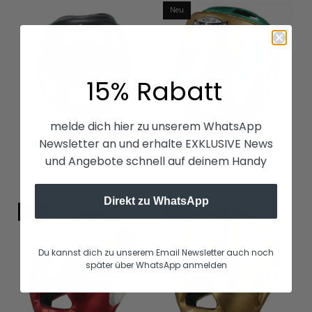
Neu
15% Rabatt
melde dich hier zu unserem WhatsApp
Newsletter an und erhalte EXKLUSIVE News
Kopfschutz Fairtex Muay Thai -
Kopfschutz MEXICO Full Face -
FXB-HG
Grün/Gold
und Angebote schnell auf deinem Handy
€139,99 EUR
€79,99 EUR
Direkt zu WhatsApp
Neu
Neu
Du kannst dich zu unserem Email Newsletter auch noch
später über WhatsApp anmelden