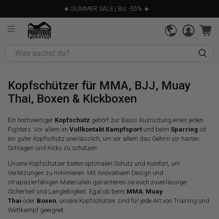
☀️ SUMMER SALE | Bis -55% ☀️
Was
suchst
du?
Kopfschützer für MMA, BJJ, Muay
Thai, Boxen & Kickboxen
Ein hochwertiger
Kopfschutz
gehört zur Basis Ausrüstung eines jeden
Fighters. Vor allem im
Vollkontakt Kampfsport
und beim
Sparring
ist
ein guter Kopfschutz unerlässlich, um vor allem das Gehirn vor harten
Schlägen und Kicks zu schützen.
Unsere Kopfschützer bieten optimalen Schutz und Komfort, um
Verletzungen zu minimieren. Mit innovativem Design und
strapazierfähigen Materialien garantieren sie euch zuverlässige
Sicherheit und Langlebigkeit. Egal ob beim
MMA
,
Muay
Thai
oder
Boxen
, unsere Kopfschützer sind für jede Art von Training und
Wettkampf geeignet.