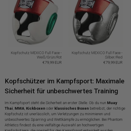
Kopfschutz MEXICO Full Face -
Kopfschutz MEXICO Full Face -
Weiß/Grün/Rot
Silber/Red
€79,99 EUR
€79,99 EUR
Kopfschützer im Kampfsport: Maximale
Sicherheit für unbeschwertes Training
Im Kampfsport steht die Sicherheit an erster Stelle. Ob du nun
Muay
Thai
,
MMA
,
Kickboxen
oder
klassisches Boxen
betreibst, der richtige
Kopfschutz ist unerlässlich, um Verletzungen zu minimieren und
unbeschwertes Sparring und Wettkämpfe zu ermöglichen. Bei Phantom
Athletics findest du eine vielfältige Auswahl an hochwertigen
Kopfschützern, die speziell für den Kampfsport entwickelt wurden.