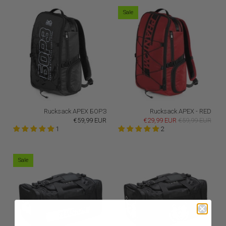
Sale
Rucksack APEX БОРЗ
Rucksack APEX - RED
€59,99 EUR
€29,99 EUR
€59,99 EUR
1
2
Sale