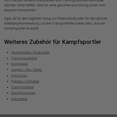
Mit Phantom Athletics Rucksäcken und Trainingstaschen kann jeder
Sportler sicherstellen, dass er seine gesamte Ausrüstung sicher und
bequem transportiert.
Egal, ob für den täglichen Gang ins Fitnessstudio oder für die nächste
Wettkampfvorbereitung. Unsere Transporthilfen bieten alles, was ein
Kampfsportler braucht.
Weiteres Zubehör für Kampfsportler
Sporttaschen / Rucksäcke
Trainingszubehör
Springseile
Cremes / Öle / Tapes
Gym Flags
Patches / Aufnäher
Trainingspläne
Gesichtsmasken
Gutscheine