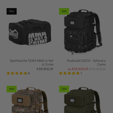
Neu
Sale
Sporttasche TEAM MMA Is Not
Rucksack DELTA - Schwarz
A Crime
Camo
€59,99 EUR
€39,99 EUR
€79,99 EUR
ab
4
1
Sale
Sale