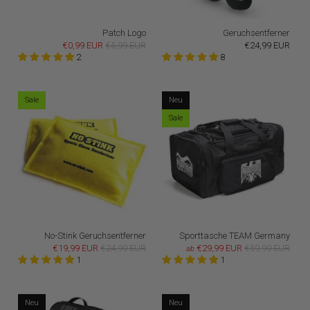
Patch Logo
Geruchsentferner
€0,99 EUR
€5,99 EUR
€24,99 EUR
2
8
Sale
Neu
Sale
No-Stink Geruchsentferner
Sporttasche TEAM Germany
€19,99 EUR
€24,99 EUR
€29,99 EUR
€59,99 EUR
ab
1
1
Neu
Neu