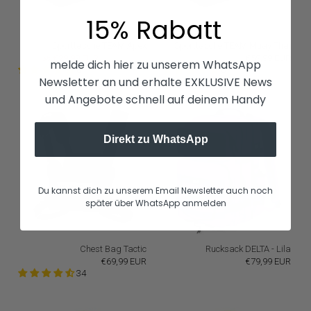
15% Rabatt
Sporttasche TEAM Apex
Sporttasche TEAM Muay Thai
€29,99 EUR
€59,99 EUR
€59,99 EUR
ab
melde dich hier zu unserem WhatsApp
8
8
Newsletter an und erhalte EXKLUSIVE News
und Angebote schnell auf deinem Handy
Direkt zu WhatsApp
Du kannst dich zu unserem Email Newsletter auch noch
später über WhatsApp anmelden
Chest Bag Tactic
Rucksack DELTA - Lila
€69,99 EUR
€79,99 EUR
34