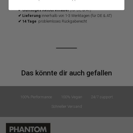
✔ Kostenloser Versand
ab €79 Bestellwert (für DE & AT)
✔ Günstiges Retourenlabel
(für DE & AT)
✔ Lieferung
innerhalb von 1-3 Werktagen (für DE & AT)
✔ 14 Tage
problemloses Rückgaberecht
Das könnte dir auch gefallen
100% Performance
100% Vegan
24/7 support
Schneller Versand