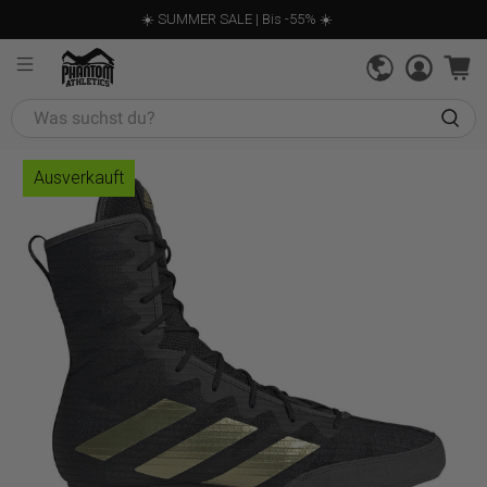
☀️ SUMMER SALE | Bis -55% ☀️
Was
suchst
du?
Ausverkauft