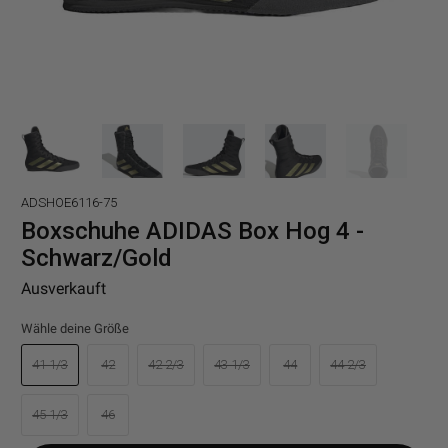
ADSHOE6116-75
Boxschuhe ADIDAS Box Hog 4 -
Schwarz/Gold
Ausverkauft
Wähle deine Größe
41 1/3
42
42 2/3
43 1/3
44
44 2/3
45 1/3
46