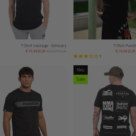
T-Shirt Vantage - Schwarz
T-Shirt Punc
€19,99 EUR
€32,99 EUR
€19,99 EUR
1
Neu
Sale