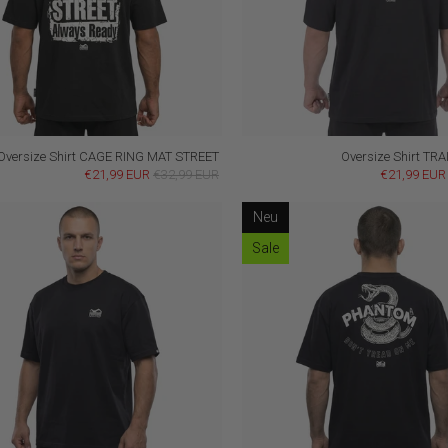
Oversize Shirt CAGE RING MAT STREET
Oversize Shirt TR
€21,99 EUR
€32,99 EUR
€21,99 EUR
Neu
Sale