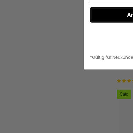
A
*Gültig für Neukund
Sale