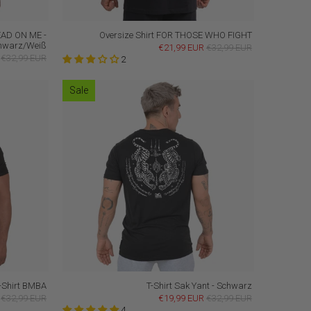
EAD ON ME -
Oversize Shirt FOR THOSE WHO FIGHT
hwarz/Weiß
€21,99 EUR
€32,99 EUR
€32,99 EUR
2
Sale
-Shirt BMBA
T-Shirt Sak Yant - Schwarz
€32,99 EUR
€19,99 EUR
€32,99 EUR
4