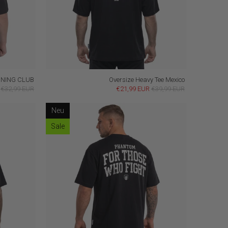
AINING CLUB
Oversize Heavy Tee Mexico
€32,99 EUR
€21,99 EUR
€39,99 EUR
Neu
Sale