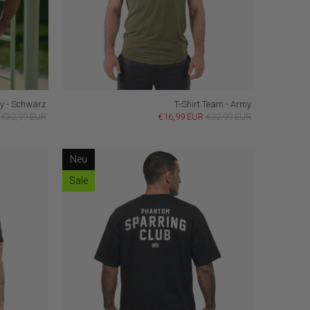
hy - Schwarz
T-Shirt Team - Army
€32,99 EUR
€16,99 EUR
€32,99 EUR
Neu
Sale