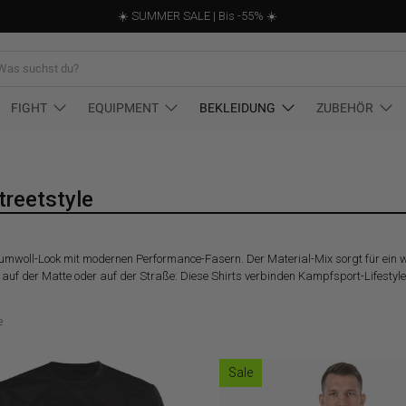
☀️ SUMMER SALE | Bis -55% ☀️
st
FIGHT
EQUIPMENT
BEKLEIDUNG
ZUBEHÖR
treetstyle
woll-Look mit modernen Performance-Fasern. Der Material-Mix sorgt für ein wei
f der Matte oder auf der Straße: Diese Shirts verbinden Kampfsport-Lifestyl
e
Sale