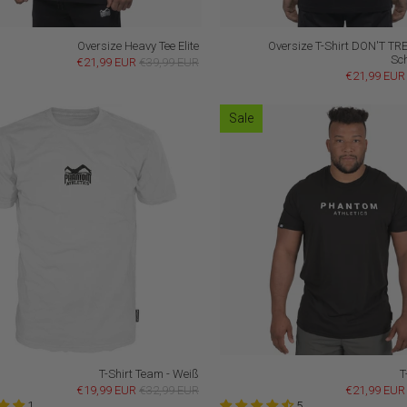
Oversize Heavy Tee Elite
Oversize T-Shirt DON'T TR
Sc
€21,99 EUR
€39,99 EUR
€21,99 EUR
Sale
T-Shirt Team - Weiß
T
€19,99 EUR
€32,99 EUR
€21,99 EUR
1
5