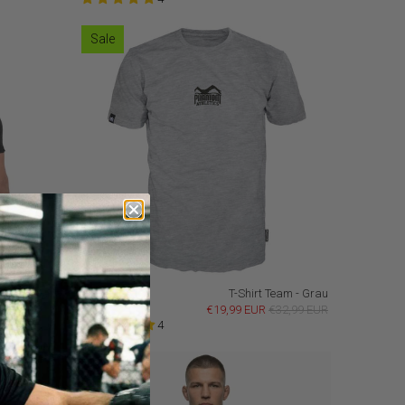
Sale
s - Schwarz
T-Shirt Team - Grau
€32,99 EUR
€19,99 EUR
€32,99 EUR
4
Neu
Sale