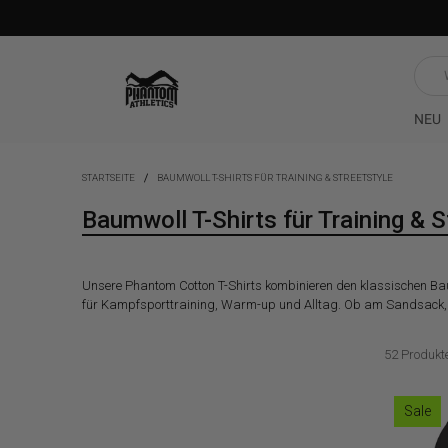
Was
such
du?
NEU
STARTSEITE
BAUMWOLL T-SHIRTS FÜR TRAINING & STREETSTYLE
Baumwoll T-Shirts für Training & S
Unsere Phantom Cotton T-Shirts kombinieren den klassischen Baum
für Kampfsporttraining, Warm-up und Alltag. Ob am Sandsack, au
52 Produkt
Sale