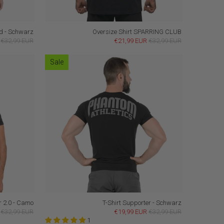
nd - Schwarz
Oversize Shirt SPARRING CLUB
€32,99 EUR
€21,99 EUR
€32,99 EUR
Sale
r 2.0 - Camo
T-Shirt Supporter - Schwarz
€32,99 EUR
€19,99 EUR
€32,99 EUR
1