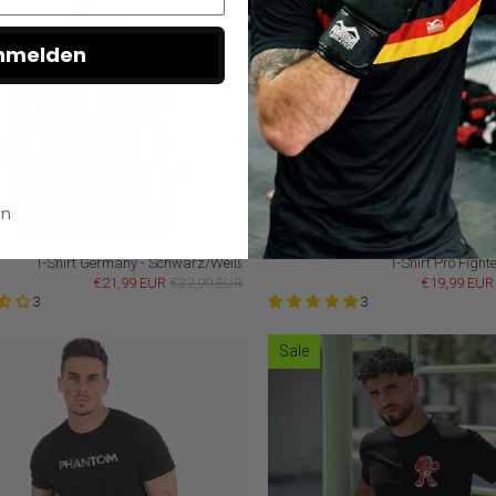
nmelden
en
T-Shirt Germany - Schwarz/Weiß
T-Shirt Pro Fight
€21,99 EUR
€32,99 EUR
€19,99 EUR
3
3
Sale