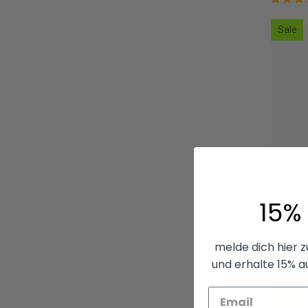
Sale
15%
melde dich hier 
und erhalte 15% a
Neu
Sale