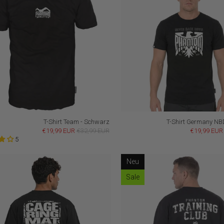
T-Shirt Team - Schwarz
T-Shirt Germany NB
€19,99 EUR
€32,99 EUR
€19,99 EUR
5
Neu
Sale