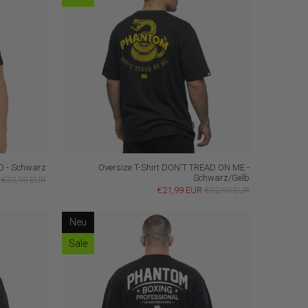
D - Schwarz
Oversize T-Shirt DON'T TREAD ON ME -
Schwarz/Gelb
€32,99 EUR
€21,99 EUR
€32,99 EUR
Neu
Sale