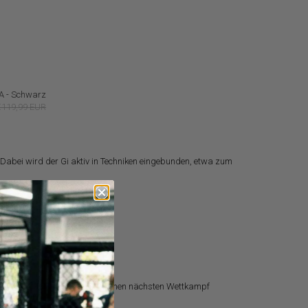
A - Schwarz
€119,99 EUR
abei wird der Gi aktiv in Techniken eingebunden, etwa zum
nfänger bist oder dich auf deinen nächsten Wettkampf