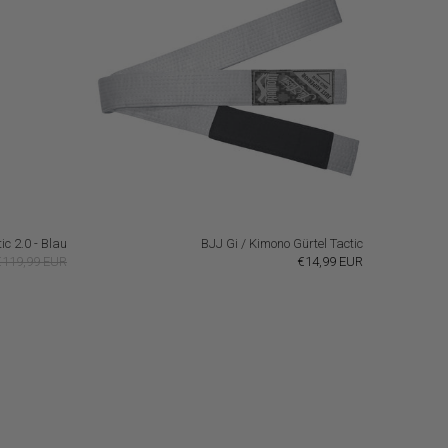
ic 2.0 - Blau
BJJ Gi / Kimono Gürtel Tactic
€119,99 EUR
€14,99 EUR