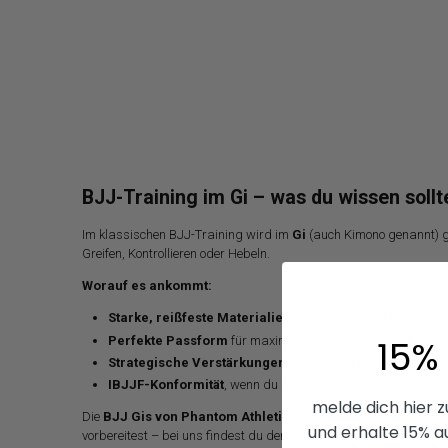
BJJ-Training im Gi – was du wissen sollt
Im klassischen BJJ-Training wird im
Gi
(auch Kimono genannt) g
Greifen, Kontrollieren oder Hebeln.
Worauf es ankommt:
Starke, reißfeste Materialien
, die intensives Rollen ausha
15%
Perfekte Passform
für maximale Bewegungsfreiheit
Strategische Verstärkungen
an Knie, Schritt und Schulte
IBJJF-Konformität
, wenn du an Turnieren teilnehmen willst
melde dich hier 
Die
BJJ Gis von Phantom Athletics
erfüllen genau diese Anfo
und erhalte 15% a
vorbereitest – bei uns findest du den passenden Gi für deinen Fig