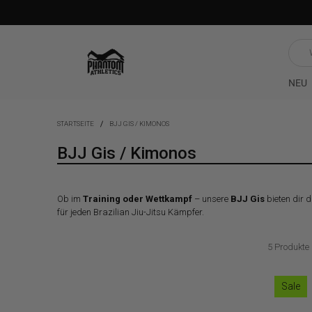
Was
such
du?
NEU
STARTSEITE
BJJ GIS / KIMONOS
BJJ Gis / Kimonos
Ob im
Training oder Wettkampf
– unsere
BJJ Gis
bieten dir d
für jeden Brazilian Jiu-Jitsu Kämpfer.
5 Produkte
Sale