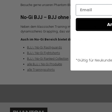
Besuche gerne unseren Phantom-Blog, wenn du dich für das
BJJ
No-Gi BJJ – BJJ ohne Kimono
A
Neben dem klassischen Training im Gi gibt es auch
No-Gi BJJ
.
dynamischeres Grappling, das vor allem im MMA häufig eingeset
Auch im No-Gi Bereich bietet dir Phantom Athletics ein st
BJJ / No-Gi Rashguards
BJJ / No-Gi Fightshorts
BJJ / No-Gi Ranked Collection
*Gültig für Neukund
alle BJJ / No-Gi Produkte
alle Trainingsshirts