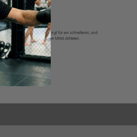
also ganz ohne Kimono. Das sorgt für ein schnelleres, und
J häufiger vertreten bei reinen MMA Athleten.