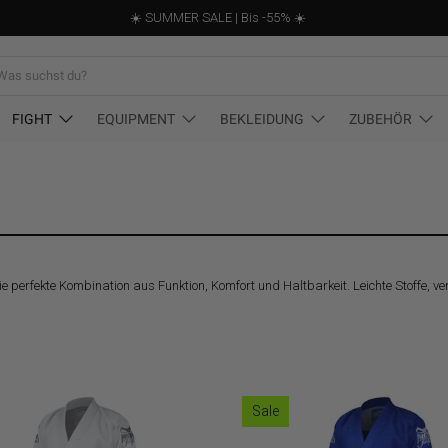
☀️ SUMMER SALE | Bis -55% ☀️
st
FIGHT
EQUIPMENT
BEKLEIDUNG
ZUBEHÖR
ie perfekte Kombination aus Funktion, Komfort und Haltbarkeit. Leichte Stoffe, 
Sale