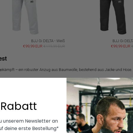
BJJ Gi DELTA - Weiß
BJJ Gi DELT
€99,99 EUR
€119,99 EUR
€99,99 EUR
est
ekämpft – ein robuster Anzug aus Baumwolle, bestehend aus Jacke und Hose. D
lten
 Rabatt
rn
zu unserem Newsletter an
rderungen: minimalistisch im Design, maximal in der Performance. Egal ob du A
uf deine erste Bestellung*
ht.