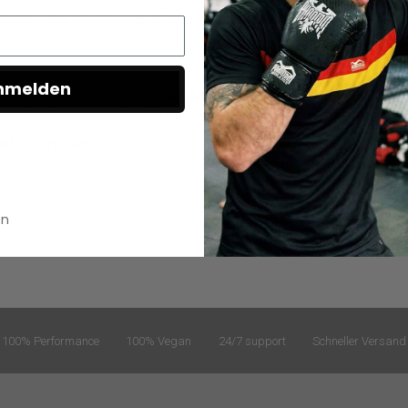
 Gürtelsystem
oder die
korrekte Reinigung und Pflege deines Gis
interessierst.
nmelden
 Hier wird in enganliegenden
Rashguards
und leichten
Fightshorts
trainiert – 
zt wird. Da man auch im MMA keine Griffe am Gi machen kann, ist das No-Gi BJ
arkes Sortiment:
en
100% Performance
100% Vegan
24/7 support
Schneller Versand