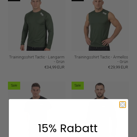
Trainingsshirt Tactic - Langarm
Trainingsshirt Tactic - Ärmellos
- Grün
- Grün
€34,99 EUR
€29,99 EUR
Sale
Sale
15% Rabatt