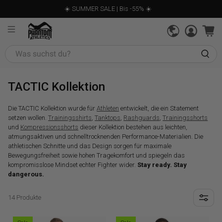
☀️ SUMMER SALE | Bis -55% ☀️
Was
suchst
du?
TACTIC Kollektion
Die
TACTIC Kollektion
wurde für
Athleten
entwickelt, die ein Statement
setzen wollen.
Trainingsshirts
,
Tanktops
,
Rashguards
,
Trainingsshorts
und
Kompressionsshorts
dieser Kollektion
bestehen aus
leichten,
atmungsaktiven und schnelltrocknenden Performance-Materialien. Die
athletischen Schnitte und das Design sorgen für maximale
Bewegungsfreiheit sowie hohen Tragekomfort und spiegeln das
kompromisslose Mindset echter Fighter wider.
Stay ready. Stay
dangerous.
14 Produkte