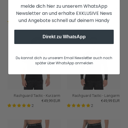
melde dich hier zu unserem WhatsApp
Trainingsshirt Tactic-V -
Trainingsshirt Tactic-V -
Kurzarm - Schwarz
Langarm - Schwarz
Newsletter an und erhalte EXKLUSIVE News
€21,99 EUR
€39,99 EUR
€21,99 EUR
€39,99 EUR
und Angebote schnell auf deinem Handy
19
7
Direkt zu WhatsApp
Du kannst dich zu unserem Email Newsletter auch noch
später über WhatsApp anmelden
Rashguard Tactic - Kurzarm
Rashguard Tactic - Langarm
€49,99 EUR
€49,99 EUR
2
2