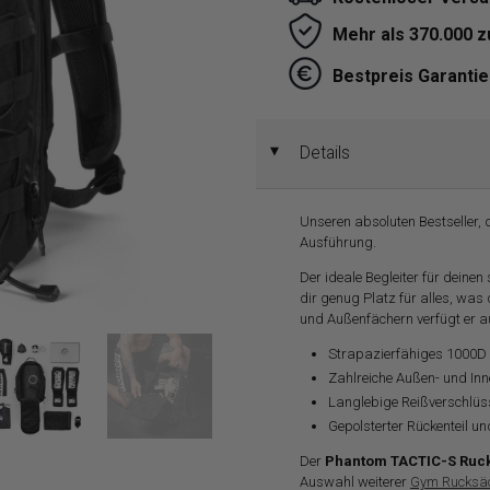
Mehr als 370.000 
Bestpreis Garantie
Details
◄
Unseren absoluten Bestseller, 
Ausführung.
Der ideale Begleiter für deinen
dir genug Platz für alles, was 
und Außenfächern verfügt er au
Strapazierfähiges 1000D 
Zahlreiche Außen- und In
Langlebige Reißverschlüs
Gepolsterter Rückenteil u
Der
Phantom TACTIC-S Ruc
Auswahl weiterer
Gym Rucksäc