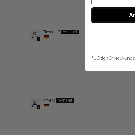
A
Thomas P.
*Gültig für Neukund
Antje S.