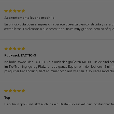
Aparentemente buena mochila.
En principio da buen a impresión y parece que está bien construida y será du
cremalleras. Es el espacio que necesitaba, no es muy grande, pero no sé que
Rucksack TACTIC-S
Ich habe sowohl den TACTIC-S als auch den größeren TACTIC. Beide sind seh
im TW-Training, genug Platz für das ganze Equipment, den kleineren S nimm
pfleglicher Behandlung sieht er immer noch aus wie neu. Also klare Empfehl
Top
Hab ihn in groß und jetzt auch in klein. Beste Rücksäcke/Trainingstaschen fü