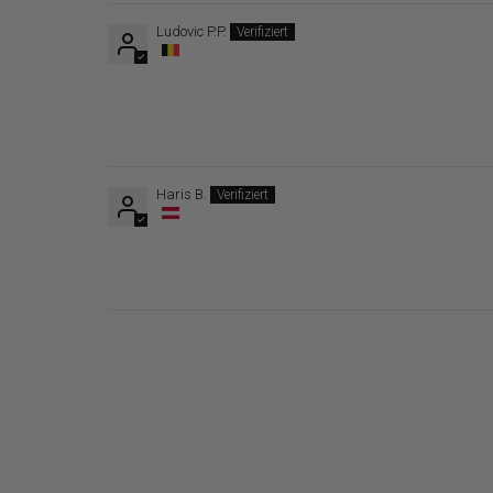
Ludovic P.P.
Haris B.