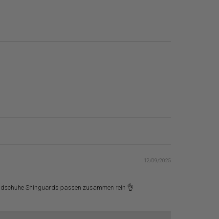
12/09/2025
d Handschuhe Shinguards passen zusammen rein 👌