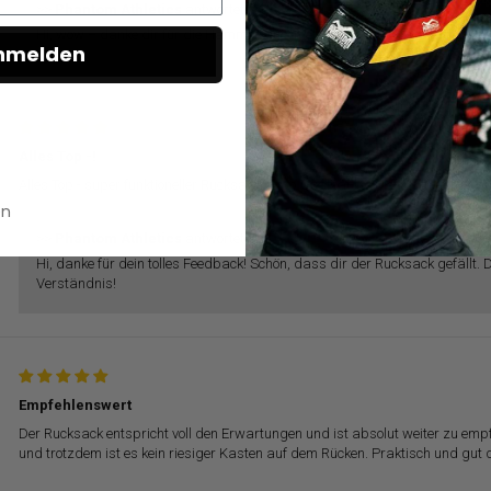
>>
Phantom Athletics
antwortete:
Hi, wow – danke dir für die Hammer-Rückmeldung! Freut uns riesig, dass 
nmelden
Alles Top -!
Alles Top - super funktioneller Rucksack in top Qualität ! Leider fehlte die Gra
en
>>
Phantom Athletics
antwortete:
Hi, danke für dein tolles Feedback! Schön, dass dir der Rucksack gefällt. 
Verständnis!
Empfehlenswert
Der Rucksack entspricht voll den Erwartungen und ist absolut weiter zu em
und trotzdem ist es kein riesiger Kasten auf dem Rücken. Praktisch und gut