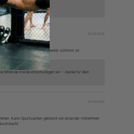
du so begeistert bist! 🔥🙌
06/22/2025
tis Kreide , was für mich nicht weiter schlimm ist
Die fehlende Kreide entschuldigen wir – danke für dein
06/10/2025
pfehlen. Kann Sportsachen getrennt von einander mitnehmen
 durchdacht.