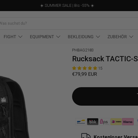
☀️ SUMMER SALE | Bis -55% ☀️
st
FIGHT
EQUIPMENT
BEKLEIDUNG
ZUBEHÖR
PHBAG2183
Rucksack TACTIC-S
15
€79,99 EUR
Kostenloser Versa