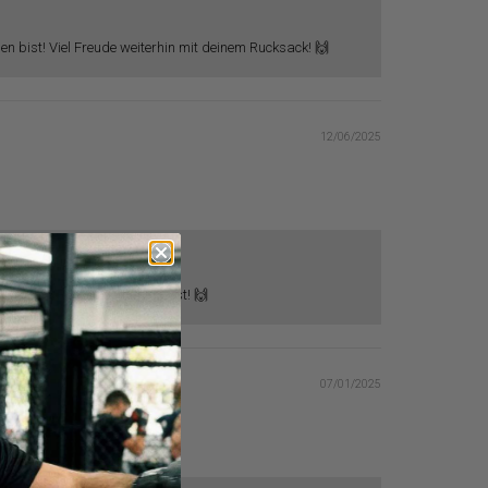
en bist! Viel Freude weiterhin mit deinem Rucksack! 🙌
12/06/2025
n Sitz am Rücken so gut findest! 🙌
07/01/2025