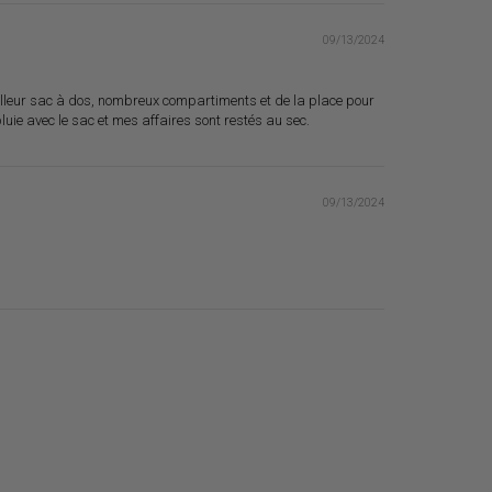
09/13/2024
meilleur sac à dos, nombreux compartiments et de la place pour
luie avec le sac et mes affaires sont restés au sec.
09/13/2024