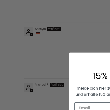
Anonym
15%
Michael R.
melde dich hier 
und erhalte 15% a