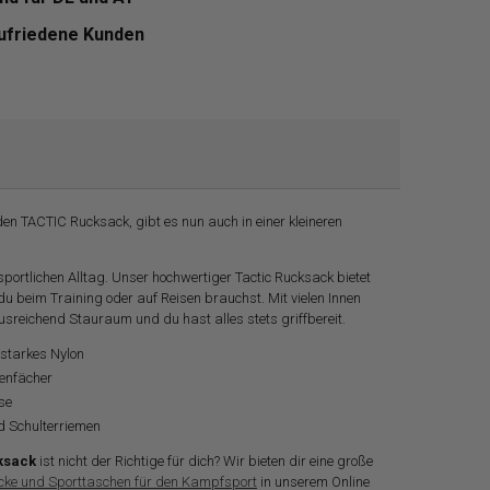
zufriedene Kunden
den TACTIC Rucksack, gibt es nun auch in einer kleineren
 sportlichen Alltag. Unser hochwertiger Tactic Rucksack bietet
du beim Training oder auf Reisen brauchst. Mit vielen Innen
sreichend Stauraum und du hast alles stets griffbereit.
starkes Nylon
nenfächer
se
nd Schulterriemen
ksack
ist nicht der Richtige für dich? Wir bieten dir eine große
ke und Sporttaschen für den Kampfsport
in unserem Online