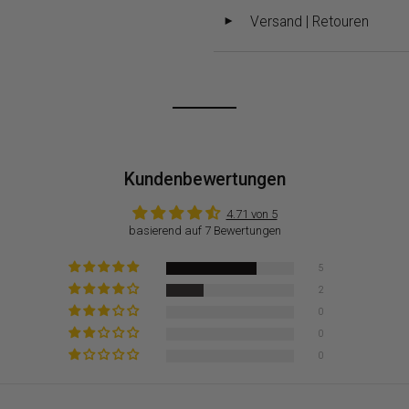
Versand | Retouren
◄
Kundenbewertungen
4.71 von 5
basierend auf 7 Bewertungen
5
2
0
0
0