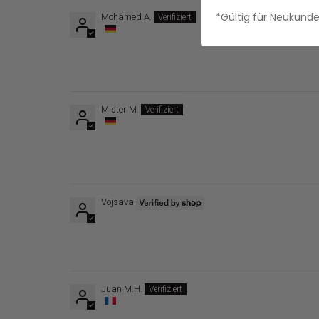
*Gültig für Neukund
Mohamed A.
Mister M.
Vojsava
Juan M.H.