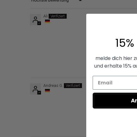
Sort by
Ali
15%
melde dich hier 
und erhalte 15% a
Andreas G.
A