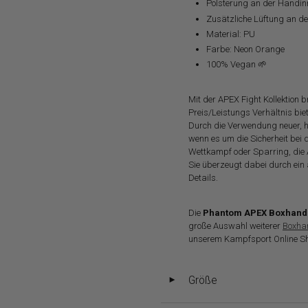
Polsterung an der Handin
Zusätzliche Lüftung an d
Material: PU
Farbe: Neon Orange
100% Vegan 🌱
Mit der APEX Fight Kollektion
Preis/Leistungs Verhältnis biet
Durch die Verwendung neuer, h
wenn es um die Sicherheit bei
Wettkampf oder Sparring, die 
Sie überzeugt dabei durch ein
Details.
Die
Phantom APEX Boxhan
große Auswahl weiterer
Boxhan
unserem Kampfsport Online S
Größe
◄