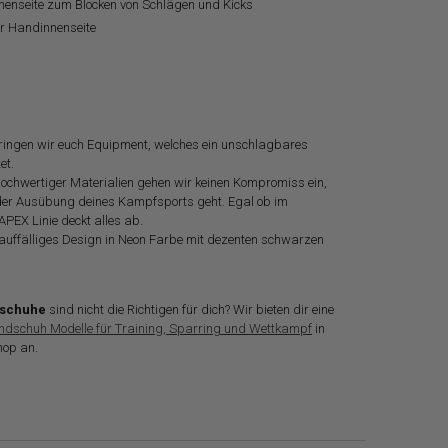
nenseite zum Blocken von Schlägen und Kicks
er Handinnenseite
 bringen wir euch Equipment, welches ein unschlagbares
et.
ochwertiger Materialien gehen wir keinen Kompromiss ein,
 der Ausübung deines Kampfsports geht. Egal ob im
APEX Linie deckt alles ab.
 auffälliges Design in Neon Farbe mit dezenten schwarzen
dschuhe
sind nicht die Richtigen für dich? Wir bieten dir eine
dschuh Modelle für Training, Sparring und Wettkampf
in
hop an.