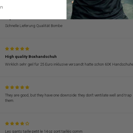
en
Top
Schnelle Lieferung Qualität Bombe
High quality Boxhandschuh
Wirklich sehr geil für 25 Euro inklusive versandt hatte schon 60€ Handsch
They are good, but they have one downside: they don’t ventilate well and trap 
them.
Les gants taille petit le 14 oz sont taillés comm