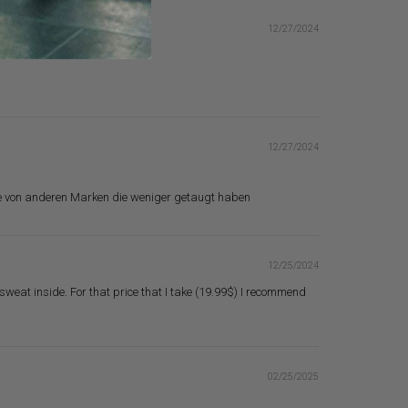
12/27/2024
12/27/2024
uhe von anderen Marken die weniger getaugt haben
12/25/2024
sweat inside. For that price that I take (19.99$) I recommend
02/25/2025