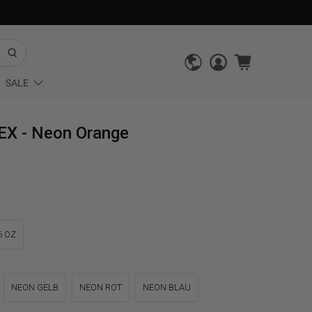
SALE
X - Neon Orange
6 OZ
NEON GELB
NEON ROT
NEON BLAU