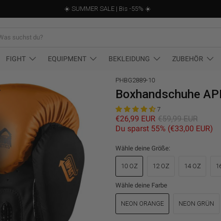
☀️ SUMMER SALE | Bis -55% ☀️
st
FIGHT
EQUIPMENT
BEKLEIDUNG
ZUBEHÖR
PHBG2889-10
Boxhandschuhe APE
7
€26,99 EUR
€59,99 EUR
Du sparst 55% (
€33,00 EUR
)
Wähle deine Größe:
10 OZ
12 OZ
14 OZ
1
Wähle deine Farbe
NEON ORANGE
NEON GRÜN