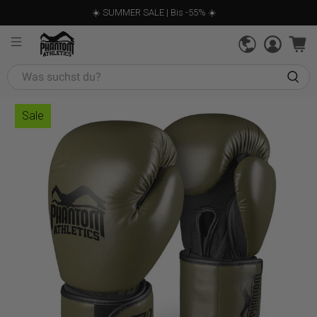
☀️ SUMMER SALE | Bis -55% ☀️
Was
suchst
du?
Sale