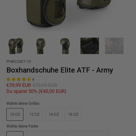
PHBG2437-10
Boxhandschuhe Elite ATF - Army
4
€39,99 EUR
€79,99 EUR
Du sparst 50% (
€40,00 EUR
)
Wähle deine Größe:
10 OZ
12 OZ
14 OZ
16 OZ
Wähle deine Farbe