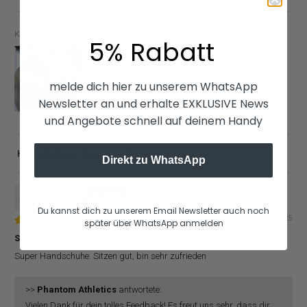
Kundenfotos & -videos
5% Rabatt
melde dich hier zu unserem WhatsApp
Newsletter an und erhalte EXKLUSIVE News
und Angebote schnell auf deinem Handy
Sort by
Direkt zu WhatsApp
Dietrich G.
Germany
Du kannst dich zu unserem Email Newsletter auch noch
07/14/2025
später über WhatsApp anmelden
Super Produkt
Super Handschuhe. Sitzen gut, bin sehr zufrieden
>>
Phantom Athletics
antwortete:
Vielen Dank für dein tolles Feedback! Es freut uns sehr, dass dir