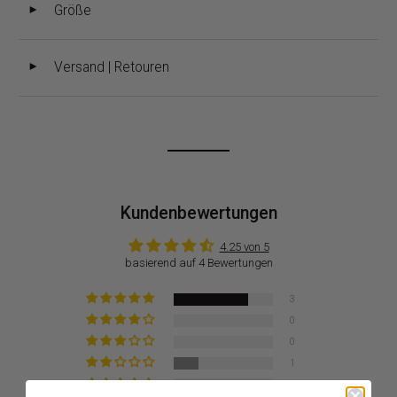
Größe
◄
Versand | Retouren
◄
Kundenbewertungen
4.25 von 5
basierend auf 4 Bewertungen
3
0
0
1
0