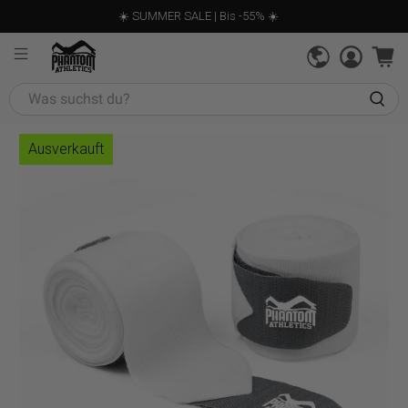
☀️ SUMMER SALE | Bis -55% ☀️
Was
suchst
du?
Ausverkauft