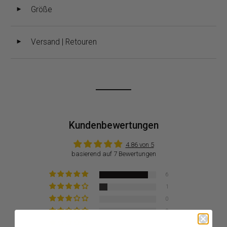
Größe
◄
Versand | Retouren
◄
Kundenbewertungen
4.86 von 5
basierend auf 7 Bewertungen
6
1
0
0
0