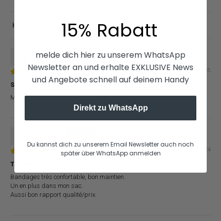
15% Rabatt
Sort by
ANGEL C.L.
melde dich hier zu unserem WhatsApp
Newsletter an und erhalte EXKLUSIVE News
01/31/2025
und Angebote schnell auf deinem Handy
SUAVIDAD
MUY SUAVES Y COMODAS
Direkt zu WhatsApp
GABTENI H.
Du kannst dich zu unserem Email Newsletter auch noch
12/18/2024
später über WhatsApp anmelden
TIP TOP
Bandages très confortable, bon maintien.
Un en plus dans mon sac.
Aussi bon rapport qualité/prix.