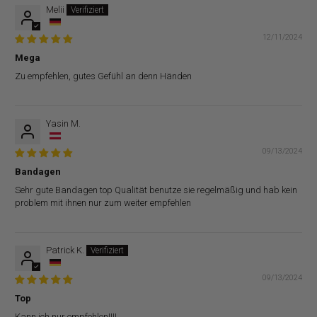
Melii
12/11/2024
Mega
Zu empfehlen, gutes Gefühl an denn Händen
Yasin M.
09/13/2024
Bandagen
Sehr gute Bandagen top Qualität benutze sie regelmäßig und hab kein
problem mit ihnen nur zum weiter empfehlen
Patrick K.
09/13/2024
Top
Kann ich nur empfehlen!!!!