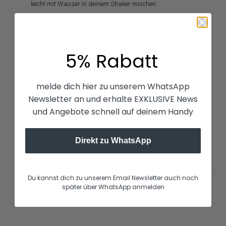
leicht mit Wasser in deinem Shaker mischen.
Details:
Mit Profisportlern entwickelt
Hergestellt nach GMP Richtlinien
5% Rabatt
Geprüfte Qualität
Hochwertige Zutaten
Mit 9 essentiellen Aminosäuren
melde dich hier zu unserem WhatsApp
100% Vegan
Newsletter an und erhalte EXKLUSIVE News
Dose enthält 41 Portionen zu je 12 Gramm
und Angebote schnell auf deinem Handy
Geschmack: Mango
Direkt zu WhatsApp
Inhalt
◄
Du kannst dich zu unserem Email Newsletter auch noch
später über WhatsApp anmelden
Versand | Retouren
◄