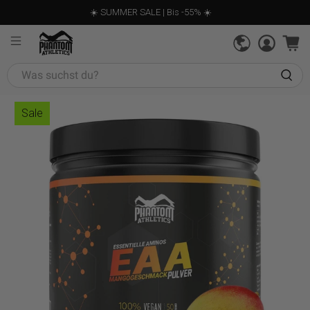
☀️ SUMMER SALE | Bis -55% ☀️
Was
suchst
du?
Sale