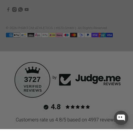
© 2026
PHANTOM ATHLETICS
.
| K670 GmbH | All Rights Reserved
3727
by
4.8
Customers rate us 4.8/5 based on 4997 reviews.