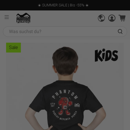
☀️ SUMMER SALE | Bis -55% ☀️
Was
suchst
du?
Sale