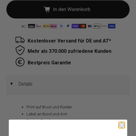
In den Warenkorb
Kostenloser Versand für DE und AT*
Mehr als 370.000 zufriedene Kunden
Bestpreis Garantie
Details
◄
Print auf Brust und Rücken
Label an Bund und Arm
Design: Punchy
Farbe: Schwarz
Schnitt: Athletic (Gerader Bund, gerade Ärmel)