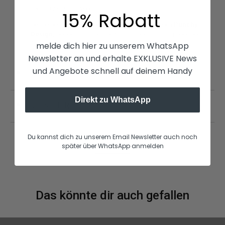
100% Baumwolle
15% Rabatt
Bequemes T-Shirt für die jungen Sportler. Im neuen
Punchy
Design
, perfekt fürs nächste Kampfsport Training oder den
Alltag.
melde dich hier zu unserem WhatsApp
Newsletter an und erhalte EXKLUSIVE News
und Angebote schnell auf deinem Handy
Größe
◄
Direkt zu WhatsApp
Versand | Retouren
◄
Du kannst dich zu unserem Email Newsletter auch noch
später über WhatsApp anmelden
Das könnte dir auch gefallen