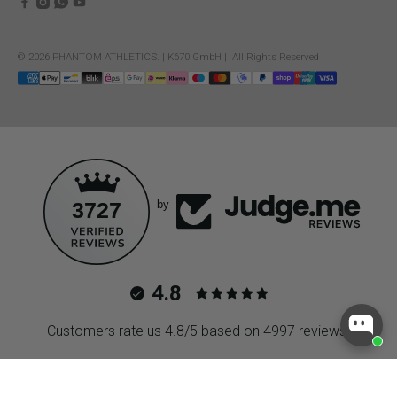
© 2026
PHANTOM ATHLETICS
.
| K670 GmbH | All Rights Reserved
3727
by
4.8
Customers rate us 4.8/5 based on 4997 reviews.