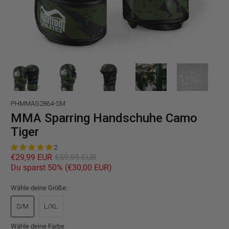
PHMMAG2864-SM
MMA Sparring Handschuhe Camo
Tiger
2
€29,99 EUR
€59,99 EUR
Du sparst 50% (
€30,00 EUR
)
Wähle deine Größe:
S/M
L/XL
Wähle deine Farbe