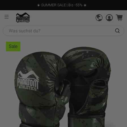
☀️ SUMMER SALE | Bis -55% ☀️
Was
suchst
du?
Sale