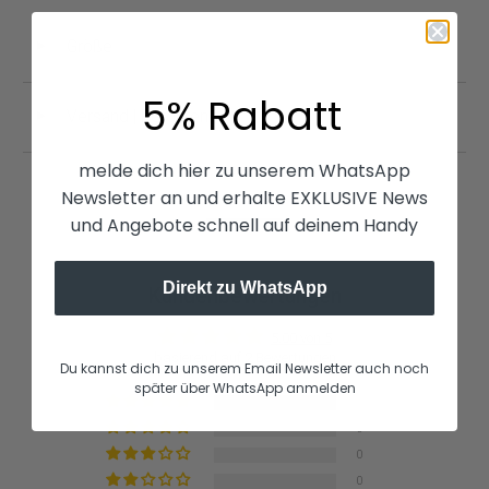
Größe
◄
5% Rabatt
Versand | Retouren
◄
melde dich hier zu unserem WhatsApp
Newsletter an und erhalte EXKLUSIVE News
und Angebote schnell auf deinem Handy
Direkt zu WhatsApp
Kundenbewertungen
5.00 von 5
basierend auf 2 Bewertungen
Du kannst dich zu unserem Email Newsletter auch noch
später über WhatsApp anmelden
2
0
0
0