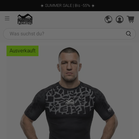
☀️ SUMMER SALE | Bis -55% ☀️
Was
suchst
du?
Ausverkauft