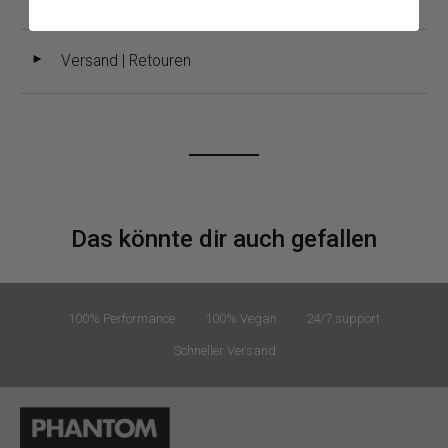
Versand | Retouren
◄
Das könnte dir auch gefallen
100% Performance
100% Vegan
24/7 support
Schneller Versand