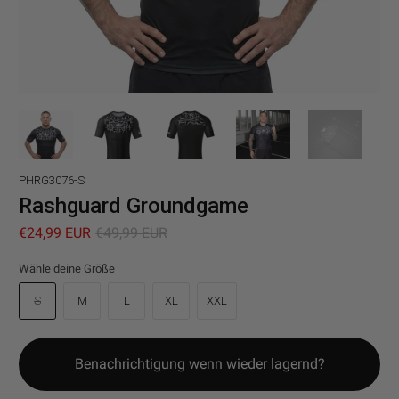
PHRG3076-S
Rashguard Groundgame
€24,99 EUR
€49,99 EUR
Wähle deine Größe
S
M
L
XL
XXL
Benachrichtigung wenn wieder lagernd?