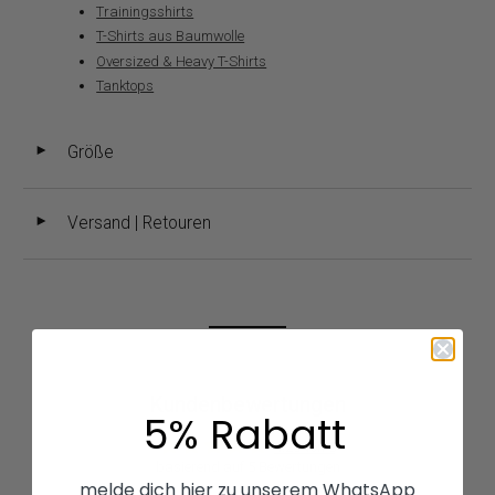
Trainingsshirts
T-Shirts aus Baumwolle
Oversized & Heavy T-Shirts
Tanktops
Größe
◄
Versand | Retouren
◄
Kundenbewertungen
5% Rabatt
4.20 von 5
basierend auf 5 Bewertungen
melde dich hier zu unserem WhatsApp