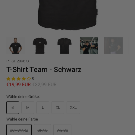
PHSH2896-S
T-Shirt Team - Schwarz
5
€19,99 EUR
€32,99 EUR
Wähle deine Größe:
S
M
L
XL
XXL
Wähle deine Farbe
SCHWARZ
GRAU
WEISS