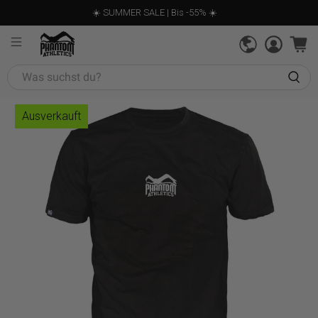
☀️ SUMMER SALE | Bis -55% ☀️
Was
suchst
du?
Ausverkauft