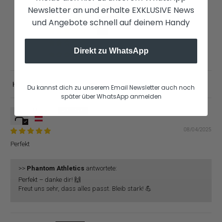
2
Newsletter an und erhalte EXKLUSIVE News
2
und Angebote schnell auf deinem Handy
1
0
Direkt zu WhatsApp
0
Du kannst dich zu unserem Email Newsletter auch noch
Sort by
später über WhatsApp anmelden
Michel S.
08/04/2025
Perfekt
>>
Phantom Athletics
antwortete:
Perfekt – danke dir! 🙌
Freut uns sehr, dass alles passt. Bleib stark! 💪