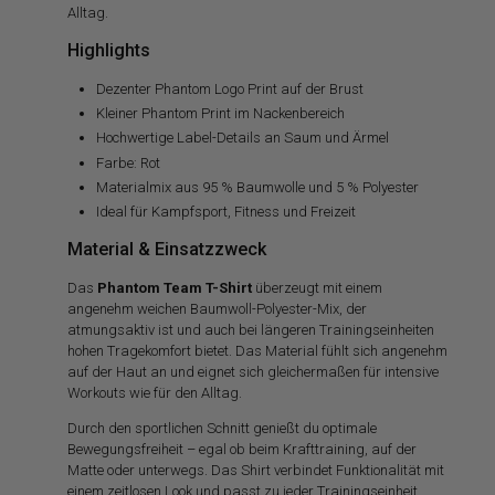
Alltag.
Highlights
Dezenter Phantom Logo Print auf der Brust
Kleiner Phantom Print im Nackenbereich
Hochwertige Label-Details an Saum und Ärmel
Farbe: Rot
Materialmix aus 95 % Baumwolle und 5 % Polyester
Ideal für Kampfsport, Fitness und Freizeit
Material & Einsatzzweck
Das
Phantom Team T-Shirt
überzeugt mit einem
angenehm weichen Baumwoll-Polyester-Mix, der
atmungsaktiv ist und auch bei längeren Trainingseinheiten
hohen Tragekomfort bietet. Das Material fühlt sich angenehm
auf der Haut an und eignet sich gleichermaßen für intensive
Workouts wie für den Alltag.
Durch den sportlichen Schnitt genießt du optimale
Bewegungsfreiheit – egal ob beim Krafttraining, auf der
Matte oder unterwegs. Das Shirt verbindet Funktionalität mit
einem zeitlosen Look und passt zu jeder Trainingseinheit.