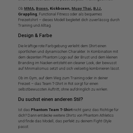
Ob
MMA
,
Boxen
, Kickboxen,
Muay Thai
,
BJJ
,
Grappling
, Functional Fitness oder als bequemes
Freizeitshirt – dieses Modell begleitet dich zuverlässig durch
Training und Alltag.
Design & Farbe
Die kräftige rote Farbgebung verleiht dem Shirt einen
sportlichen und dynamischen Charakter. In Kombination mit
dem dezenten Phantom Logo auf der Brust und dem kleinen
Branding im Nacken entsteht ein cleaner Look, der bewusst
auf Minimalismus setzt und sich vielseitig kombinieren lässt.
Ob im Gym, auf dem Weg zum Training oder in deiner
Freizeit – das Team T-Shirt in Rot sorgt für einen
selbstbewussten Auftritt, ohne aufdringlich zu wirken.
Du suchst einen anderen Stil?
Ist das
Phantom Team T-Shirt
nicht ganz das Richtige für
dich? Dann entdecke weitere Shirts von Phantom Athletics
und finde das Modell, das perfekt zu deinem Fight-Style
passt: