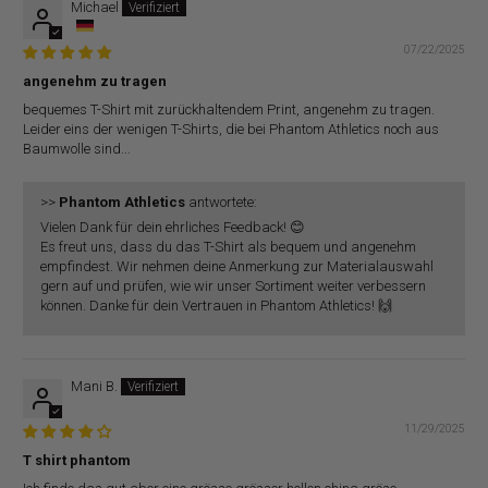
Michael
07/22/2025
angenehm zu tragen
bequemes T-Shirt mit zurückhaltendem Print, angenehm zu tragen.
Leider eins der wenigen T-Shirts, die bei Phantom Athletics noch aus
Baumwolle sind...
>>
Phantom Athletics
antwortete:
Vielen Dank für dein ehrliches Feedback! 😊
Es freut uns, dass du das T-Shirt als bequem und angenehm
empfindest. Wir nehmen deine Anmerkung zur Materialauswahl
gern auf und prüfen, wie wir unser Sortiment weiter verbessern
können. Danke für dein Vertrauen in Phantom Athletics! 🙌
Mani B.
11/29/2025
T shirt phantom