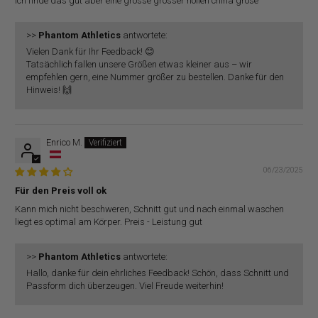
Ich finde das gut aber eine grösse grösser hollen china gröse
>>
Phantom Athletics
antwortete:
Vielen Dank für Ihr Feedback! 😊
Tatsächlich fallen unsere Größen etwas kleiner aus – wir
empfehlen gern, eine Nummer größer zu bestellen. Danke für den
Hinweis! 🙌
Enrico M.
06/23/2025
Für den Preis voll ok
Kann mich nicht beschweren, Schnitt gut und nach einmal waschen
liegt es optimal am Körper. Preis - Leistung gut
>>
Phantom Athletics
antwortete:
Hallo, danke für dein ehrliches Feedback! Schön, dass Schnitt und
Passform dich überzeugen. Viel Freude weiterhin!