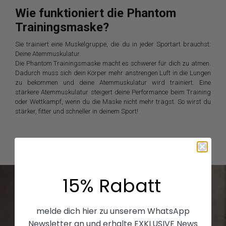
Wie funktioniert die Phantom
Trainingsmaske?
Sie trainiert eine Muskelgruppe, die du in jeder Sportart brauchst:
Deine Atemmuskulatur.
Die Phantom Trainingsmaske macht es schwerer für dich zu atmen.
Dadurch muss sich dein Körper mehr anstrengen Luft in die Lungen
zu bekommen und deine Atemmuskulatur wird trainiert. Eine
stärkere Atemmuskulatur steigert deine Performance beim Training
oder Wettkampf, wenn du die Maske nicht mehr trägst. So wirst du
stärker, fitter und schneller in deinem Sport!
15% Rabatt
melde dich hier zu unserem WhatsApp
Newsletter an und erhalte EXKLUSIVE News