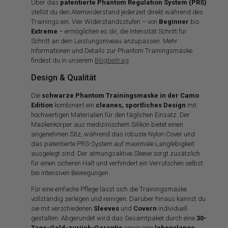
Über das
patentierte Phantom Regulation System (PRS)
stellst du den Atemwiderstand jederzeit direkt während des
Trainings ein. Vier Widerstandsstufen – von
Beginner
bis
Extreme
– ermöglichen es dir, die Intensität Schritt für
Schritt an dein Leistungsniveau anzupassen. Mehr
Informationen und Details zur Phantom Trainingsmaske
findest du in unserem
Blogbeitrag
.
Design & Qualität
Die
schwarze Phantom Trainingsmaske in der Camo
Edition
kombiniert ein
cleanes, sportliches Design
mit
hochwertigen Materialien für den täglichen Einsatz. Der
Maskenkörper aus medizinischem Silikon bietet einen
angenehmen Sitz, während das robuste Nylon-Cover und
das patentierte PRS-System auf maximale Langlebigkeit
ausgelegt sind. Der atmungsaktive Sleeve sorgt zusätzlich
für einen sicheren Halt und verhindert ein Verrutschen selbst
bei intensiven Bewegungen.
Für eine einfache Pflege lässt sich die Trainingsmaske
vollständig zerlegen und reinigen. Darüber hinaus kannst du
sie mit verschiedenen
Sleeves
und
Covern
individuell
gestalten. Abgerundet wird das Gesamtpaket durch eine
30-
Tage-Geld-zurück-Garantie
sowie eine
lebenslange