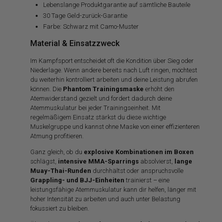
Lebenslange Produktgarantie auf sämtliche Bauteile
30 Tage Geld-zurück-Garantie
Farbe: Schwarz mit Camo-Muster
Material & Einsatzzweck
Im Kampfsport entscheidet oft die Kondition über Sieg oder
Niederlage. Wenn andere bereits nach Luft ringen, möchtest
du weiterhin kontrolliert arbeiten und deine Leistung abrufen
können. Die
Phantom Trainingsmaske
erhöht den
Atemwiderstand gezielt und fordert dadurch deine
Atemmuskulatur bei jeder Trainingseinheit. Mit
regelmäßigem Einsatz stärkst du diese wichtige
Muskelgruppe und kannst ohne Maske von einer effizienteren
Atmung profitieren.
Ganz gleich, ob du
explosive Kombinationen im Boxen
schlägst,
intensive MMA-Sparrings
absolvierst,
lange
Muay-Thai-Runden
durchhältst oder anspruchsvolle
Grappling- und BJJ-Einheiten
trainierst – eine
leistungsfähige Atemmuskulatur kann dir helfen, länger mit
hoher Intensität zu arbeiten und auch unter Belastung
fokussiert zu bleiben.