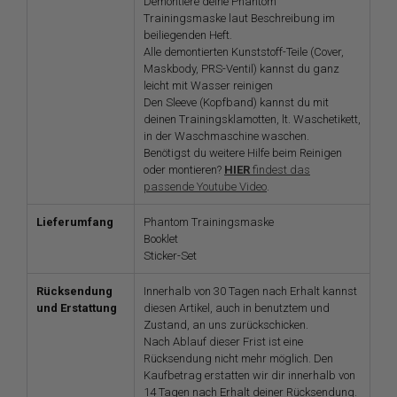
Demontiere deine Phantom
Trainingsmaske laut Beschreibung im
beiliegenden Heft.
Alle demontierten Kunststoff-Teile (Cover,
Maskbody, PRS-Ventil) kannst du ganz
leicht mit Wasser reinigen
Den Sleeve (Kopfband) kannst du mit
deinen Trainingsklamotten, lt. Waschetikett,
in der Waschmaschine waschen.
Benötigst du weitere Hilfe beim Reinigen
oder montieren?
HIER
findest das
passende Youtube Video
.
Lieferumfang
Phantom Trainingsmaske
Booklet
Sticker-Set
Rücksendung
Innerhalb von 30 Tagen nach Erhalt kannst
und Erstattung
diesen Artikel, auch in benutztem und
Zustand, an uns zurückschicken.
Nach Ablauf dieser Frist ist eine
Rücksendung nicht mehr möglich. Den
Kaufbetrag erstatten wir dir innerhalb von
14 Tagen nach Erhalt deiner Rücksendung.