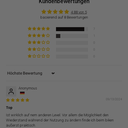
Kundenbewertungen
4.88 von 5
basierend auf 8 Bewertungen
7
1
0
0
0
Sort by
Anonymous
09/13/2024
Top
Ist wirklich auf nem anderen Level. Vor allem die Möglichkeit den
Wiederstand während der Nutzung zu ändern finde ich beim biken
äußerst praktisch.