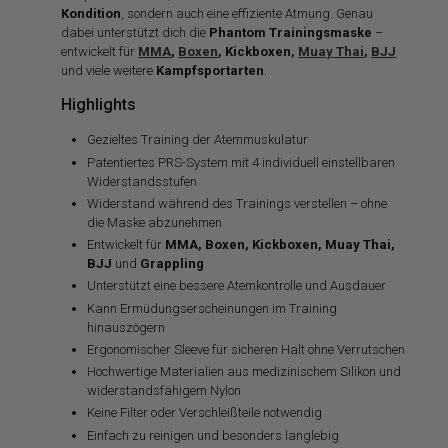
Kondition
, sondern auch eine effiziente Atmung. Genau
dabei unterstützt dich die
Phantom Trainingsmaske
–
entwickelt für
MMA
,
Boxen
, Kickboxen,
Muay Thai
,
BJJ
und viele weitere
Kampfsportarten
.
Highlights
Gezieltes Training der Atemmuskulatur
Patentiertes PRS-System mit 4 individuell einstellbaren
Widerstandsstufen
Widerstand während des Trainings verstellen – ohne
die Maske abzunehmen
Entwickelt für
MMA, Boxen, Kickboxen, Muay Thai,
BJJ
und
Grappling
Unterstützt eine bessere Atemkontrolle und Ausdauer
Kann Ermüdungserscheinungen im Training
hinauszögern
Ergonomischer Sleeve für sicheren Halt ohne Verrutschen
Hochwertige Materialien aus medizinischem Silikon und
widerstandsfähigem Nylon
Keine Filter oder Verschleißteile notwendig
Einfach zu reinigen und besonders langlebig