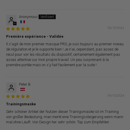
Anonymous
09/13/2024
Première expérience - Validée
Il s'agit de mon premier masque PRS, je suis toujours au premier niveau
de régulation et je le supporte bien ! Je n'ai, cependant, pas assez de
recul pour voir les résultats du dispositif, certainement également pas
assez attentive sur mon propre travail. Un peu surprenant à la
première portée mais on s'y fait facilement par la suite !
Peter B.
09/13/2024
Trainingsmaske
Sehr schöner Artikel der Nutzen dieser Trainigsmaske ist im Training
von großer Bedeutung, man merkt eine Trainingssteigerung wenn mann
mal ohne Läuft. Von Design her sehr schön. Top zum Empfehlen