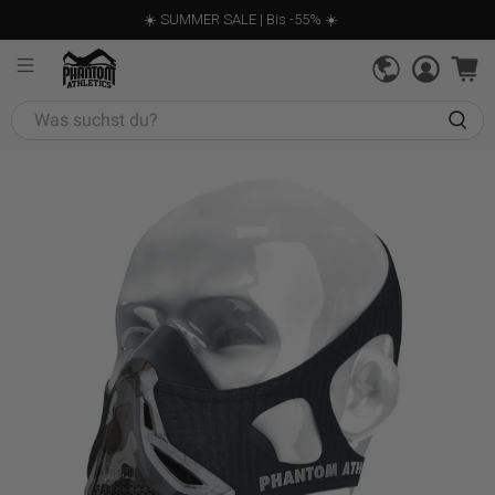
☀️ SUMMER SALE | Bis -55% ☀️
Was
suchst
du?