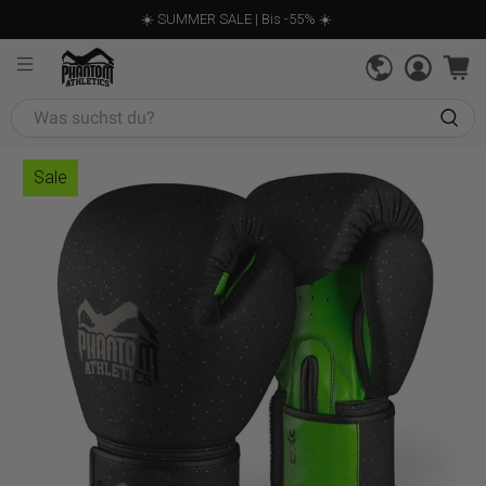
☀️ SUMMER SALE | Bis -55% ☀️
Was
suchst
du?
Sale