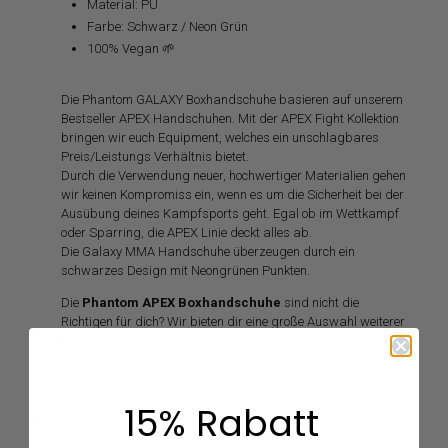
Material: PU
Farbe: Schwarz / Neon Grün
100% Vegan 🌱
Die Phantom GALAXY Boxhandschuhe basieren auf unserem
Bestseller APEX Handschuhen. Mit der APEX Fight Kollektion
bringen wir euch Equipment, welches ein unschlagbares
Preis/Leistungs Verhältnis bietet.
Durch die Verwendung neuer, hochwertiger Materialien gehen
wir keinen Kompromiss ein, wenn es um die Sicherheit bei der
Ausübung deines Kampfsports geht. Egal ob im Wettkampf
oder Sparring, die APEX Linie deckt alles ab.
Die Galaxy MMA Handschuhe überzeugen durch ein
schwarzes Design mit Neongrünen Punkten.
Die
Phantom APEX Boxhandschuhe
sind nicht die
Richtigen für dich? Wir bieten dir eine große Auswahl weiterer
Boxhandschuh Modelle für Training, Sparring und
Wettkampf
in unserem Kampfsport Online Shop an.
15% Rabatt
Größe
◄