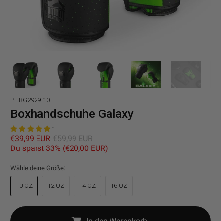
PHBG2929-10
Boxhandschuhe Galaxy
1
€39,99 EUR
€59,99 EUR
Du sparst 33% (
€20,00 EUR
)
Wähle deine Größe:
10 OZ
12 OZ
14 OZ
16 OZ
In den Warenkorb