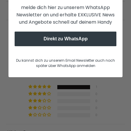
melde dich hier zu unserem WhatsApp
Versand | Retouren
◄
Newsletter an und erhalte EXKLUSIVE News
und Angebote schnell auf deinem Handy
Direkt zu WhatsApp
Kundenbewertungen
Du kannst dich zu unserem Email Newsletter auch noch
später über WhatsApp anmelden
5.00 von 5
basierend auf 1 Bewertung
1
0
0
0
0