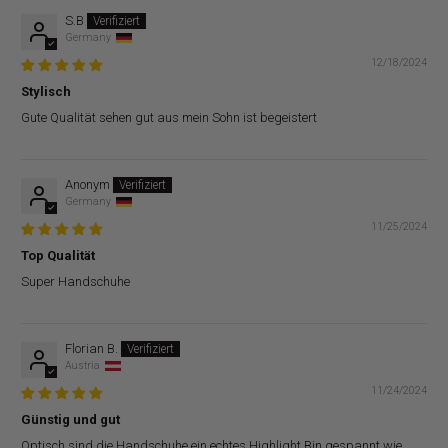
S.B
Germany
12/18/2024
Stylisch
Gute Qualität sehen gut aus mein Sohn ist begeistert
Anonym
Germany
11/25/2024
Top Qualität
Super Handschuhe
Florian B.
Austria
11/24/2024
Günstig und gut
Optisch sind die Handschuhe ein echtes Highlight.Bin gespannt wie