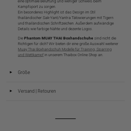
eine optimale Belüftung und weniger Schweiß beim
Kampfsport zu sorgen.
Ein besonderes Highlight ist das Design im Stil
thailändischer Sak-Yant/Yantra Tätowierungen mit Tigern
und thailändischen Schriftzeichen. Außerdem aufwändige
Details wie farbige Nähte und dezente Logos.
Die
Phantom MUAY THAI Boxhandschuhe
sind nicht die
Richtigen für dich? Wir bieten dir eine große Auswahl weiterer
Muay Thai Boxhandschuh Modelle für Training, Sparring
und Wettkampf
in unserem Thaibox Online Shop an.
Größe
◄
Versand | Retouren
◄