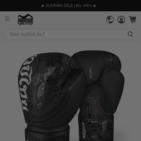
☀️ SUMMER SALE | Bis -55% ☀️
Was
suchst
du?