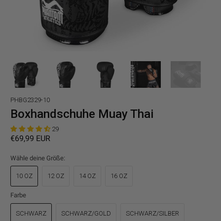
PHBG2329-10
Boxhandschuhe Muay Thai
29
€69,99 EUR
Wähle deine Größe:
10 OZ
12 OZ
14 OZ
16 OZ
Farbe
SCHWARZ
SCHWARZ/GOLD
SCHWARZ/SILBER