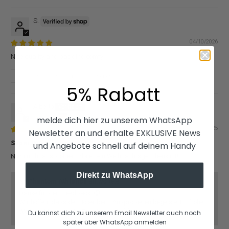
S.
04/10/2026
Nice quality and padding comfy
Bewertung in Shop App geschrieben
5% Rabatt
Alberto
Germany
melde dich hier zu unserem WhatsApp
12/08/2025
Newsletter an und erhalte EXKLUSIVE News
Super Boxer
und Angebote schnell auf deinem Handy
Noch nicht ausprobiert, da es ein Weihnachtsgeschenk ist!
Direkt zu WhatsApp
>>
Phantom Athletics
antwortete:
Danke für dein Feedback! 😊
Wir hoffen, dass der Boxer beim Ausprobieren begeistert – frohe
Weihnachten und viel Freude damit! 🙌
Du kannst dich zu unserem Email Newsletter auch noch
später über WhatsApp anmelden