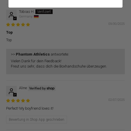
Tobias H.
Germany
09/30/2025
Top
Top
>>
Phantom Athletics
antwortete:
Vielen Dank für dein Feedback!
Freut uns sehr, dass dich die Boxhandschuhe überzeugen.
Aline
02/07/2025
Perfect! My boyfriend loves it!
Bewertung in Shop App geschrieben