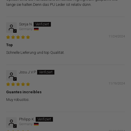
lange sie halten.Denn das PU Leder ist relativ dünn.
Sonja N.
Germany
11/24/2024
Top
Schnelle Lieferung und top Qualität.
Josu J.V.P.
11/19/2024
Guantes increíbles
Muy robustos.
Philipp K.
Germany