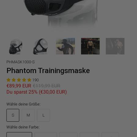
PHMASK1000-S
Phantom Trainingsmaske
190
€89,99 EUR
€119,99 EUR
Du sparst 25% (
€30,00 EUR
)
Wähle deine Größe:
S
M
L
Wähle deine Farbe: