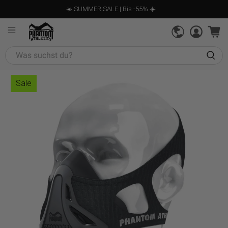
☀️ SUMMER SALE | Bis -55% ☀️
Was
suchst
du?
Sale