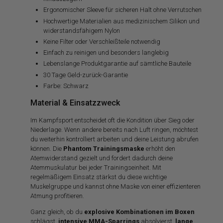
Ergonomischer Sleeve für sicheren Halt ohne Verrutschen
Hochwertige Materialien aus medizinischem Silikon und
widerstandsfähigem Nylon
Keine Filter oder Verschleißteile notwendig
Einfach zu reinigen und besonders langlebig
Lebenslange Produktgarantie auf sämtliche Bauteile
30 Tage Geld-zurück-Garantie
Farbe: Schwarz
Material & Einsatzzweck
Im Kampfsport entscheidet oft die Kondition über Sieg oder
Niederlage. Wenn andere bereits nach Luft ringen, möchtest
du weiterhin kontrolliert arbeiten und deine Leistung abrufen
können. Die
Phantom Trainingsmaske
erhöht den
Atemwiderstand gezielt und fordert dadurch deine
Atemmuskulatur bei jeder Trainingseinheit. Mit
regelmäßigem Einsatz stärkst du diese wichtige
Muskelgruppe und kannst ohne Maske von einer effizienteren
Atmung profitieren.
Ganz gleich, ob du
explosive Kombinationen im Boxen
schlägst,
intensive MMA-Sparrings
absolvierst,
lange