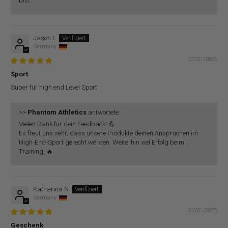
bist.
Jason L.
Germany
07/21/2025
Sport
Super für high end Level Sport
>>
Phantom Athletics
antwortete:
Vielen Dank für dein Feedback! 💪
Es freut uns sehr, dass unsere Produkte deinen Ansprüchen im
High-End-Sport gerecht werden. Weiterhin viel Erfolg beim
Training! 🔥
Katharina N.
Germany
07/01/2025
Geschenk