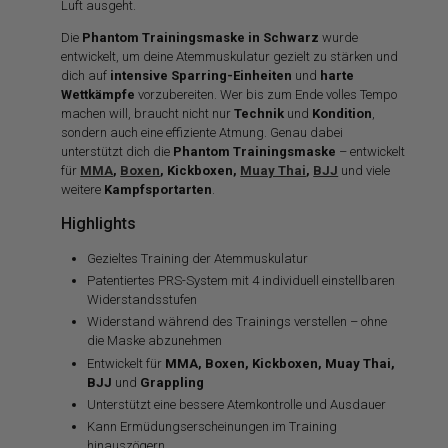
Luft ausgeht.
Die
Phantom Trainingsmaske in Schwarz
wurde
entwickelt, um deine Atemmuskulatur gezielt zu stärken und
dich auf
intensive Sparring-Einheiten
und
harte
Wettkämpfe
vorzubereiten. Wer bis zum Ende volles Tempo
machen will, braucht nicht nur
Technik
und
Kondition
,
sondern auch eine effiziente Atmung. Genau dabei
unterstützt dich die
Phantom Trainingsmaske
– entwickelt
für
MMA
,
Boxen
, Kickboxen,
Muay Thai
,
BJJ
und viele
weitere
Kampfsportarten
.
Highlights
Gezieltes Training der Atemmuskulatur
Patentiertes PRS-System mit 4 individuell einstellbaren
Widerstandsstufen
Widerstand während des Trainings verstellen – ohne
die Maske abzunehmen
Entwickelt für
MMA, Boxen, Kickboxen, Muay Thai,
BJJ
und
Grappling
Unterstützt eine bessere Atemkontrolle und Ausdauer
Kann Ermüdungserscheinungen im Training
hinauszögern