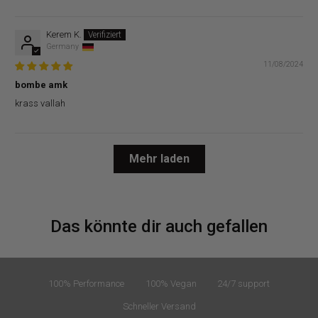
Kerem K.
Germany
11/08/2024
bombe amk
krass vallah
Mehr laden
Das könnte dir auch gefallen
100% Performance
100% Vegan
24/7 support
Schneller Versand