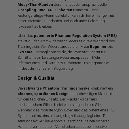
Muay-Thai-Runden
durchhältst oder anspruchsvolle
Grappling- und BJJ-Einheiten
trainierst – eine
leistungsfähige Atemmuskulatur kann dir helfen, länger mit
hoher Intensität zu arbeiten und auch unter Belastung
fokussiert zu bleiben.
Über das
patentierte Phantom Regulation System (PRS)
stellst du den Atemwiderstand jederzeit direkt während des
Trainings ein. Vier Widerstandsstufen – von
Beginner
bis
Extreme
– ermöglichen es dir, die Intensität Schritt für
Schritt an dein Leistungsniveau anzupassen. Mehr
Informationen und Details zur Phantom Trainingsmaske
findest du in unserem
Blogbeitrag
.
Design & Qualität
Die
schwarze Phantom Trainingsmaske
kombiniert ein
cleanes, sportliches Design
mit hochwertigen Materialien
für den täglichen Einsatz. Der Maskenkörper aus
medizinischem Silikon bietet einen angenehmen Sitz,
während das robuste Nylon-Cover und das patentierte PRS-
System auf maximale Langlebigkeit ausgelegt sind. Der
atmungsaktive Sleeve sorgt zusätzlich für einen sicheren
Halt und verhindert ein Verrutschen selbst bei intensiven