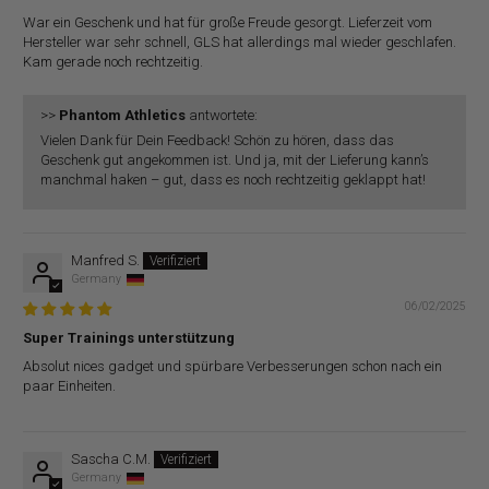
War ein Geschenk und hat für große Freude gesorgt. Lieferzeit vom
Hersteller war sehr schnell, GLS hat allerdings mal wieder geschlafen.
Kam gerade noch rechtzeitig.
>>
Phantom Athletics
antwortete:
Vielen Dank für Dein Feedback! Schön zu hören, dass das
Geschenk gut angekommen ist. Und ja, mit der Lieferung kann’s
manchmal haken – gut, dass es noch rechtzeitig geklappt hat!
Manfred S.
Germany
06/02/2025
Super Trainings unterstützung
Absolut nices gadget und spürbare Verbesserungen schon nach ein
paar Einheiten.
Sascha C.M.
Germany