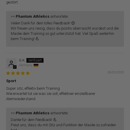
gestört.
>>
Phantom Athletics
antwortete:
Vielen Dank für dein tolles Feedback! 😊
Wir freuen uns riesig, dass du positiv überrascht wurdest und die
Maske dein Training so gut unterstützt hat. Viel Spaß weiterhin
beim Training! 💪
G.K.
Germany
09/02/2025
Sport
Super sitz, effektiv beim Training.
Wie erwartet tut sie was sie soll, effektiver einstellbarer
Atemwiederstand
>>
Phantom Athletics
antwortete:
Danke für dein Feedback! 💪
Freut uns, dass du mit Sitz und Funktion der Maske so zufrieden