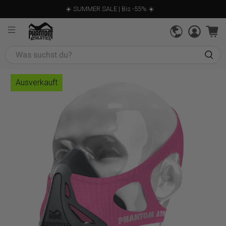
☀️ SUMMER SALE | Bis -55% ☀️
Was
suchst
du?
Ausverkauft