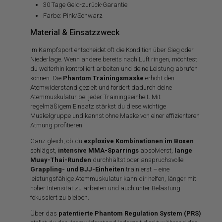
30 Tage Geld-zurück-Garantie
Farbe: Pink/Schwarz
Material & Einsatzzweck
Im Kampfsport entscheidet oft die Kondition über Sieg oder
Niederlage. Wenn andere bereits nach Luft ringen, möchtest
du weiterhin kontrolliert arbeiten und deine Leistung abrufen
können. Die
Phantom Trainingsmaske
erhöht den
Atemwiderstand gezielt und fordert dadurch deine
Atemmuskulatur bei jeder Trainingseinheit. Mit
regelmäßigem Einsatz stärkst du diese wichtige
Muskelgruppe und kannst ohne Maske von einer effizienteren
Atmung profitieren.
Ganz gleich, ob du
explosive Kombinationen im Boxen
schlägst,
intensive MMA-Sparrings
absolvierst,
lange
Muay-Thai-Runden
durchhältst oder anspruchsvolle
Grappling- und BJJ-Einheiten
trainierst – eine
leistungsfähige Atemmuskulatur kann dir helfen, länger mit
hoher Intensität zu arbeiten und auch unter Belastung
fokussiert zu bleiben.
Über das
patentierte Phantom Regulation System (PRS)