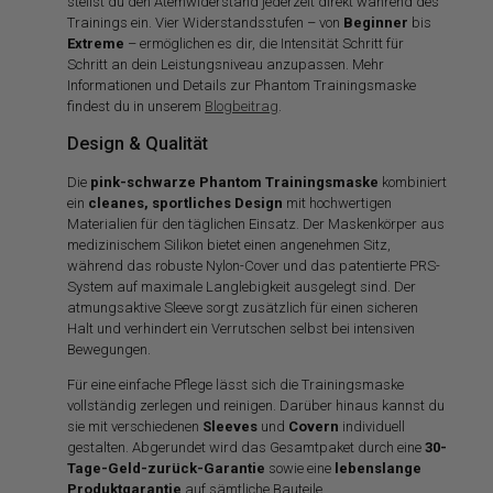
stellst du den Atemwiderstand jederzeit direkt während des
Trainings ein. Vier Widerstandsstufen – von
Beginner
bis
Extreme
– ermöglichen es dir, die Intensität Schritt für
Schritt an dein Leistungsniveau anzupassen. Mehr
Informationen und Details zur Phantom Trainingsmaske
findest du in unserem
Blogbeitrag
.
Design & Qualität
Die
pink-
schwarze Phantom Trainingsmaske
kombiniert
ein
cleanes, sportliches Design
mit hochwertigen
Materialien für den täglichen Einsatz. Der Maskenkörper aus
medizinischem Silikon bietet einen angenehmen Sitz,
während das robuste Nylon-Cover und das patentierte PRS-
System auf maximale Langlebigkeit ausgelegt sind. Der
atmungsaktive Sleeve sorgt zusätzlich für einen sicheren
Halt und verhindert ein Verrutschen selbst bei intensiven
Bewegungen.
Für eine einfache Pflege lässt sich die Trainingsmaske
vollständig zerlegen und reinigen. Darüber hinaus kannst du
sie mit verschiedenen
Sleeves
und
Covern
individuell
gestalten. Abgerundet wird das Gesamtpaket durch eine
30-
Tage-Geld-zurück-Garantie
sowie eine
lebenslange
Produktgarantie
auf sämtliche Bauteile.