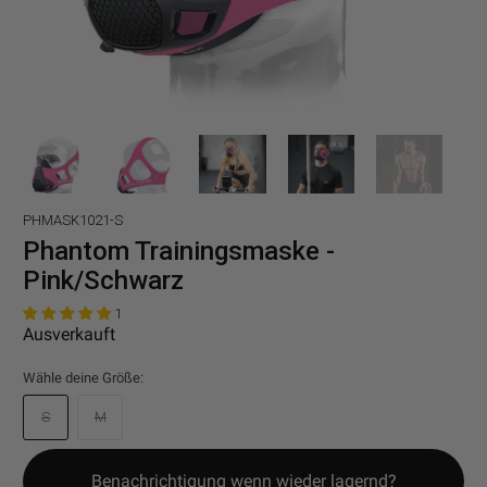
PHMASK1021-S
Phantom Trainingsmaske -
Pink/Schwarz
1
Ausverkauft
Wähle deine Größe:
S
M
Benachrichtigung wenn wieder lagernd?