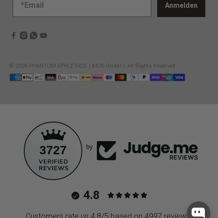
Anmelden
© 2026
PHANTOM ATHLETICS
.
| K670 GmbH | All Rights Reserved
3727
by
4.8
Customers rate us 4.8/5 based on 4997 reviews.