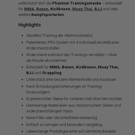
unterstützt dich die
Phantom Trainingsmaske
– entwickelt
für
MMA
,
Boxen
, Kickboxen,
Muay Thai
,
BJJ
und viele
weitere
Kampfsportarten
.
Highlights
Gezieltes Training der Atemmuskulatur
Patentiertes PRS-System mit 4 individuell einstellbaren
Widerstandsstufen
Widerstand während des Trainings verstellen – ohne
die Maske abzunehmen
Entwickelt für
MMA, Boxen, Kickboxen, Muay Thai,
BJJ
und
Grappling
Unterstützt eine bessere Atemkontrolle und Ausdauer
Kann Ermüdungserscheinungen im Training
hinauszögern
Ergonomischer Sleeve für sicheren Halt ohne Verrutschen
Hochwertige Materialien aus medizinischem Silikon und
widerstandsfähigem Nylon
Keine Filter oder Verschleißteile notwendig
Einfach zu reinigen und besonders langlebig
Lebenslange Produktgarantie auf sämtliche Bauteile